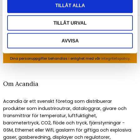
TILLÅT ALLA
Anmäl dig till vårt nyhetsbrev och ta del av de
senaste nyheterna!
TILLÅT URVAL
AVVISA
PRENUMERERA
Dina personuppgifter behandlas i enlighet med vår
integritetspolicy
.
Om Acandia
Acandia är ett svenskt företag som distribuerar
produkter som industriroutrar, dataloggrar, givare och
transmittrar för temperatur, luftfuktighet,
barometertryck, CO2, flöde och tryck, fjärrstyrningar -
GSM, Ethernet eller Wifi, gaslarm för giftiga och explosiva
gaser, gasberedning, displayer och regulatorer,