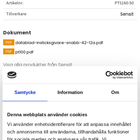
Artikelnr
PTS160-50
Tillverkare
Sensit
Dokument
datablad-insticksgivare-snabb-42-12a.pdf
pt100.pdf
Visa alla produkter från Sensit
Beskrivning
Samtycke
Information
Om
Temperatursensor av instickstyp med snabb
responstid för temperaturmätning i rörledningar eller
liknande.
Denna webbplats använder cookies
Vi använder enhetsidentifierare för att anpassa innehållet
STÄLL EN FRÅGA OM PRODUKTEN
och annonserna till användarna, tillhandahålla funktioner
för sociala medier och analysera vår trafik. Vi