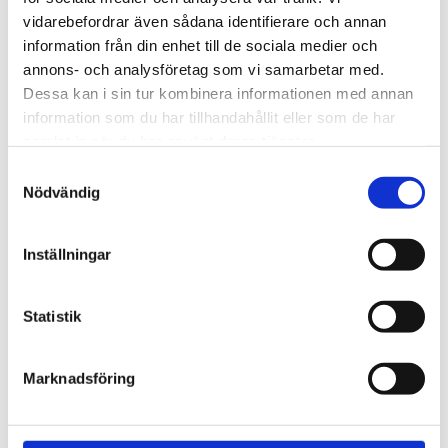
vidarebefordrar även sådana identifierare och annan
Specifikationer
information från din enhet till de sociala medier och
annons- och analysföretag som vi samarbetar med.
Dessa kan i sin tur kombinera informationen med annan
Omdömen
information som du har tillhandahållit eller som de har
samlat in när du har använt deras tjänster.
Du
Samtyckesval
Nödvändig
Inställningar
Statistik
Bli den första att lämna ett omdöme.
Marknadsföring
NYHETSBREV