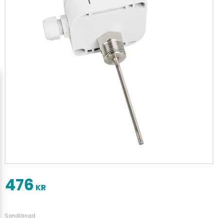
476
KR
Sondlängd