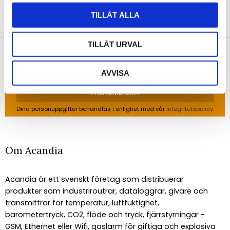
NYHETSBREV
TILLÅT ALLA
Anmäl dig till vårt nyhetsbrev och ta del av de
senaste nyheterna!
TILLÅT URVAL
AVVISA
PRENUMERERA
Dina personuppgifter behandlas i enlighet med vår
integritetspolicy
.
Om Acandia
Acandia är ett svenskt företag som distribuerar
produkter som industriroutrar, dataloggrar, givare och
transmittrar för temperatur, luftfuktighet,
barometertryck, CO2, flöde och tryck, fjärrstyrningar -
GSM, Ethernet eller Wifi, gaslarm för giftiga och explosiva