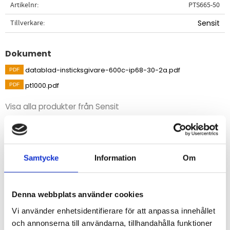
Artikelnr
PTS665-50
Tillverkare
Sensit
Dokument
datablad-insticksgivare-600c-ip68-30-2a.pdf
pt1000.pdf
Visa alla produkter från Sensit
Beskrivning
Temperatursensor av instickstyp med gänga för
Samtycke
Information
Om
temperaturmätning i industriella processer, i
rörledningar (med dykrör, se relaterade produkter) eller
Denna webbplats använder cookies
andra liknande applikationer.
Vi använder enhetsidentifierare för att anpassa innehållet
och annonserna till användarna, tillhandahålla funktioner
STÄLL EN FRÅGA OM PRODUKTEN