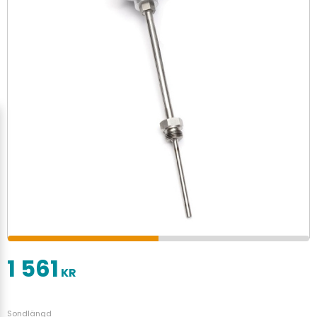
1 561
KR
Sondlängd