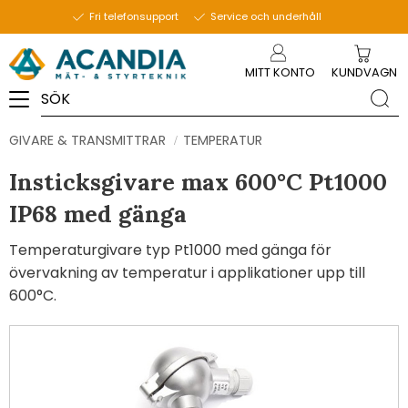
Fri telefonsupport
Service och underhåll
Meny
MITT KONTO
KUNDVAGN
GIVARE & TRANSMITTRAR
TEMPERATUR
Insticksgivare max 600°C Pt1000
IP68 med gänga
Temperaturgivare typ Pt1000 med gänga för
övervakning av temperatur i applikationer upp till
600°C.