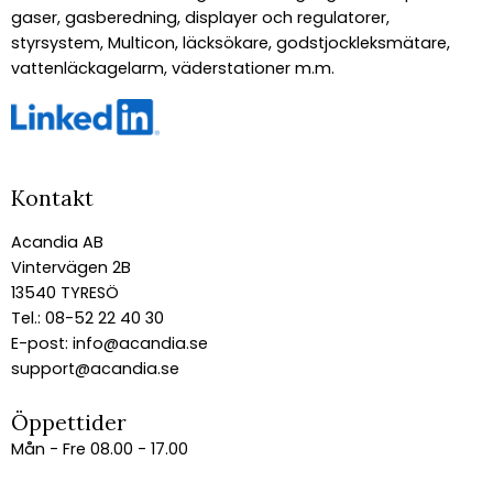
gaser, gasberedning, displayer och regulatorer,
styrsystem, Multicon, läcksökare, godstjockleksmätare,
vattenläckagelarm, väderstationer m.m.
Kontakt
Acandia AB
Vintervägen 2B
13540 TYRESÖ
Tel.: 08-52 22 40 30
E-post:
info@acandia.se
support@acandia.se
Öppettider
Mån - Fre 08.00 - 17.00