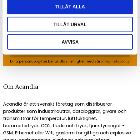
NYHETSBREV
TILLÅT ALLA
Anmäl dig till vårt nyhetsbrev och ta del av de
senaste nyheterna!
TILLÅT URVAL
AVVISA
PRENUMERERA
Dina personuppgifter behandlas i enlighet med vår
integritetspolicy
.
Om Acandia
Acandia är ett svenskt företag som distribuerar
produkter som industriroutrar, dataloggrar, givare och
transmittrar för temperatur, luftfuktighet,
barometertryck, CO2, flöde och tryck, fjärrstyrningar -
GSM, Ethernet eller Wifi, gaslarm för giftiga och explosiva
gaser, gasberedning, displayer och regulatorer,