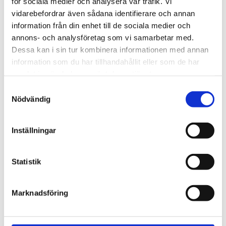
för sociala medier och analysera vår trafik. Vi
STÄLL EN FRÅGA OM PRODUKTEN
vidarebefordrar även sådana identifierare och annan
information från din enhet till de sociala medier och
annons- och analysföretag som vi samarbetar med.
Dessa kan i sin tur kombinera informationen med annan
Omdömen
information som du har tillhandahållit eller som de har
samlat in när du har använt deras tjänster.
Du
Samtyckesval
Nödvändig
Inställningar
Statistik
Bli den första att lämna ett omdöme.
Marknadsföring