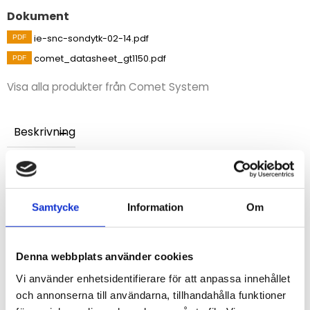
Dokument
ie-snc-sondytk-02-14.pdf
comet_datasheet_gt1150.pdf
Visa alla produkter från Comet System
Beskrivning
Temperaturintervall från -65 till +1150 ºC (gäller enbart
spetsen på sonden). Instickssond tillverkad i Inconel
med en längd på 610 mm och en ytterdiameter på 4,8
mm.
Samtycke
Information
Om
Med ministickpropp för typ K-termoelement.
Termoelement med tolerans klass 1 enligt IEC584-
Denna webbplats använder cookies
2 +/-1,5°C eller ±0,004 x t, (beroende på vilken som är
större).
Vi använder enhetsidentifierare för att anpassa innehållet
och annonserna till användarna, tillhandahålla funktioner