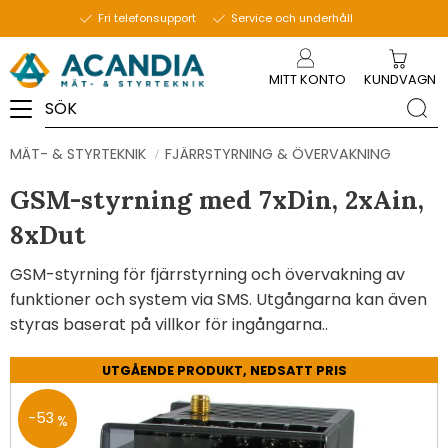
Fri telefonsupport
Service och underhåll
Meny
MITT KONTO
KUNDVAGN
MÄT- & STYRTEKNIK
FJÄRRSTYRNING & ÖVERVAKNING
GSM-styrning med 7xDin, 2xAin,
8xDut
GSM-styrning för fjärrstyrning och övervakning av
funktioner och system via SMS. Utgångarna kan även
styras baserat på villkor för ingångarna..
UTGÅENDE PRODUKT, NEDSATT PRIS
53
%