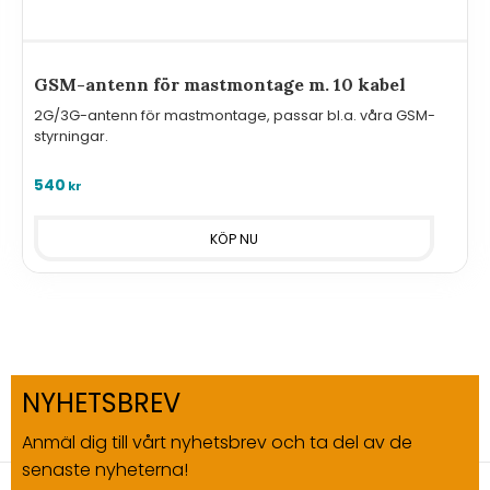
GSM-antenn för mastmontage m. 10 kabel
2G/3G-antenn för mastmontage, passar bl.a. våra GSM-
styrningar.
540
kr
NYHETSBREV
Anmäl dig till vårt nyhetsbrev och ta del av de
senaste nyheterna!