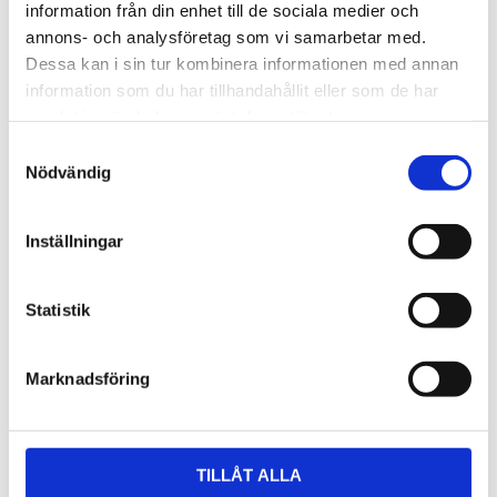
Ladda ner programvaran GSM Configurator för
information från din enhet till de sociala medier och
konfigurering.
annons- och analysföretag som vi samarbetar med.
Dessa kan i sin tur kombinera informationen med annan
information som du har tillhandahållit eller som de har
STÄLL EN FRÅGA OM PRODUKTEN
samlat in när du har använt deras tjänster.
Samtyckesval
Nödvändig
Omdömen
Inställningar
Du
Statistik
Marknadsföring
Bli den första att lämna ett omdöme.
TILLÅT ALLA