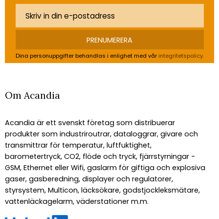
PRENUMERERA
Dina personuppgifter behandlas i enlighet med vår
integritetspolicy
.
Om Acandia
Acandia är ett svenskt företag som distribuerar
produkter som industriroutrar, dataloggrar, givare och
transmittrar för temperatur, luftfuktighet,
barometertryck, CO2, flöde och tryck, fjärrstyrningar -
GSM, Ethernet eller Wifi, gaslarm för giftiga och explosiva
gaser, gasberedning, displayer och regulatorer,
styrsystem, Multicon, läcksökare, godstjockleksmätare,
vattenläckagelarm, väderstationer m.m.