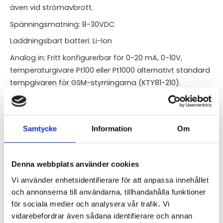
även vid strömavbrott.
Spänningsmatning: 8-30VDC
Laddningsbart batteri: Li-Ion
Analog in: Fritt konfigurerbar för 0-20 mA, 0-10V,
temperaturgivare Pt100 eller Pt1000 alternativt standard
tempgivaren för GSM-styrningarna (KTY81-210).
Digitala in: 7 st (4-30VDC) galvaniskt skilda
Digitala ut: 8 st (max 90 mA/50VDC eller 90 mA/35VAC)
galvaniskt skilda
Samtycke
Information
Om
Konfigurering: via USB eller GPRS (Internet) med PC-
programvaran GSM Configurator
Denna webbplats använder cookies
Omgivningstemperatur: -20..+45°C
Vi använder enhetsidentifierare för att anpassa innehållet
Dimensioner: B60 x H90 x D80
och annonserna till användarna, tillhandahålla funktioner
för sociala medier och analysera vår trafik. Vi
Levereras med antenn (självhäftande) och USB-kabel.
vidarebefordrar även sådana identifierare och annan