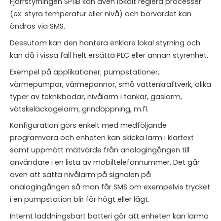
Fjärrstyrningen SP11B kan även lokalt reglera processer
(ex. styra temperatur eller nivå) och börvärdet kan
ändras via SMS.
Dessutom kan den hantera enklare lokal styrning och
kan då i vissa fall helt ersätta PLC eller annan styrenhet.
Exempel på applikationer; pumpstationer,
värmepumpar, värmepannor, små vattenkraftverk, olika
typer av teknikbodar, nivålarm i tankar, gaslarm,
vätskeläckagelarm, grindöppning, m.fl.
Konfiguration görs enkelt med medföljande
programvara och enheten kan skicka larm i klartext
samt uppmätt mätvärde från analogingången till
användare i en lista av mobiltelefonnummer. Det går
även att sätta nivålarm på signalen på
analogingången så man får SMS om exempelvis trycket
i en pumpstation blir för högt eller lågt.
Internt laddningsbart batteri gör att enheten kan larma