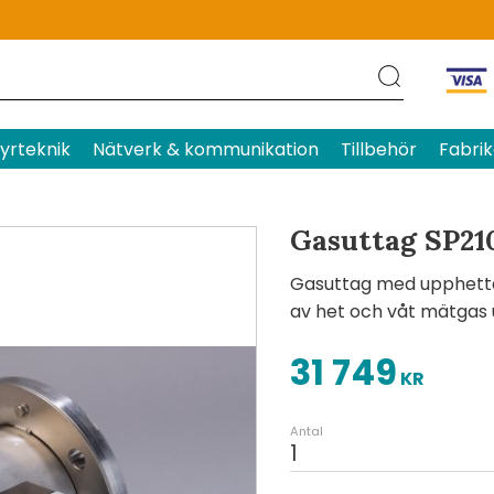
Produktens betyg
Baserat p
yrteknik
Nätverk & kommunikation
Tillbehör
Fabrik
Gasuttag SP21
Gasuttag med upphettat 
av het och våt mätgas u
31 749
KR
Antal