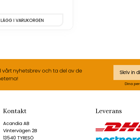
ll vårt nyhetsbrev och ta del av de
eterna!
Dina per
Kontakt
Leverans
Acandia AB
Vintervägen 2B
13540 TYRESÖ