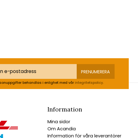
PRENUMERERA
sonuppgifter behandlas i enlighet med vår
integritetspolicy
.
Information
Mina sidor
Om Acandia
Information för våra leverantörer