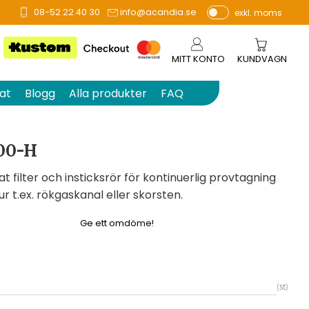
08-52 22 40 30
info@acandia.se
exkl. moms
å 0 betyg.
P
ri
s
MITT KONTO
KUNDVAGN
e
r
at
Blogg
Alla produkter
FAQ
vi
s
a
00-H
s
filter och insticksrör för kontinuerlig provtagning
r t.ex. rökgaskanal eller skorsten.
Ge ett omdöme!
st