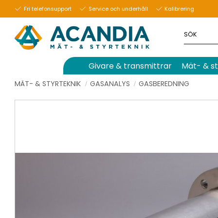
Fri telefonsupport
Service och underhåll
Kalibrering
Givare & transmittrar
Mät- & st
MÄT- & STYRTEKNIK
GASANALYS
GASBEREDNING