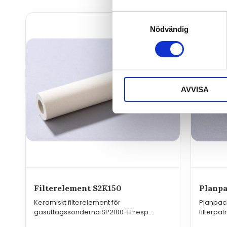
Samtyckesval
Nödvändig
AVVISA
Filterelement S2K150
Planpa
Keramiskt filterelement för
Planpack
gasuttagssonderna SP2100-H resp.
filterpat
SP2000-H
SP2000 