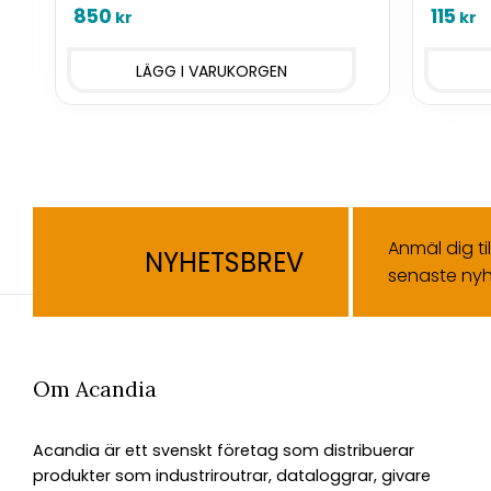
850
115
kr
kr
Anmäl dig ti
NYHETSBREV
senaste nyh
Om Acandia
Acandia är ett svenskt företag som distribuerar
produkter som industriroutrar, dataloggrar, givare