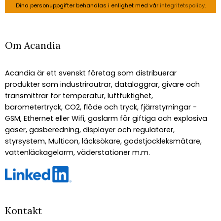
Dina personuppgifter behandlas i enlighet med vår
integritetspolicy
.
Om Acandia
Acandia är ett svenskt företag som distribuerar
produkter som industriroutrar, dataloggrar, givare och
transmittrar för temperatur, luftfuktighet,
barometertryck, CO2, flöde och tryck, fjärrstyrningar -
GSM, Ethernet eller Wifi, gaslarm för giftiga och explosiva
gaser, gasberedning, displayer och regulatorer,
styrsystem, Multicon, läcksökare, godstjockleksmätare,
vattenläckagelarm, väderstationer m.m.
Kontakt