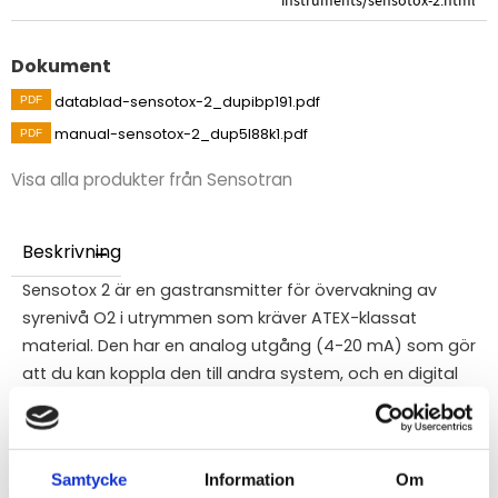
instruments/sensotox-2.html
Dokument
datablad-sensotox-2_dupibp191.pdf
manual-sensotox-2_dup5l88k1.pdf
Visa alla produkter från Sensotran
Beskrivning
Sensotox 2 är en gastransmitter för övervakning av
syrenivå O2 i utrymmen som kräver ATEX-klassat
material. Den har en analog utgång (4-20 mA) som gör
att du kan koppla den till andra system, och en digital
ModBus-utgång för att koppla ihop flera enheter till ett
överordnat system.
Sensotox2 kan anslutas som en 4-20 mA transmitter
Samtycke
Information
Om
eller som en ModBus RS485-transmitter, vilket möjliggör