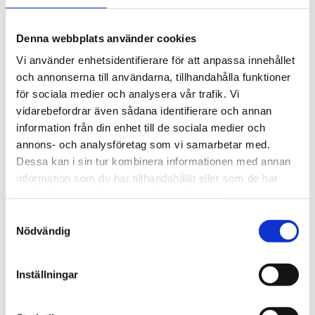
att upp till 128 sensorer kan kopplas till samma panel.
Sensotox 2 kan anslutas via Modbus till GasVisor
Denna webbplats använder cookies
gaslarmpanel som övervakar varje sensors status och
Vi använder enhetsidentifierare för att anpassa innehållet
larm, med många olika kontrollmöjligheter, indikationer
och annonserna till användarna, tillhandahålla funktioner
och alternativ. Dessutom har enheten en 4-20 mA
för sociala medier och analysera vår trafik. Vi
utgång som kan anslutas till GasVisor larmcentral med
vidarebefordrar även sådana identifierare och annan
upp till 8 analoga ingångar.
information från din enhet till de sociala medier och
annons- och analysföretag som vi samarbetar med.
Dessa kan i sin tur kombinera informationen med annan
STÄLL EN FRÅGA OM PRODUKTEN
information som du har tillhandahållit eller som de har
samlat in när du har använt deras tjänster.
Samtyckesval
Egenskaper
Nödvändig
Omdömen
Inställningar
Du