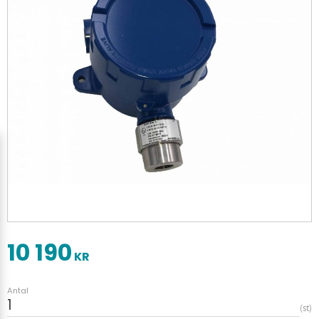
10 190
KR
Antal
st