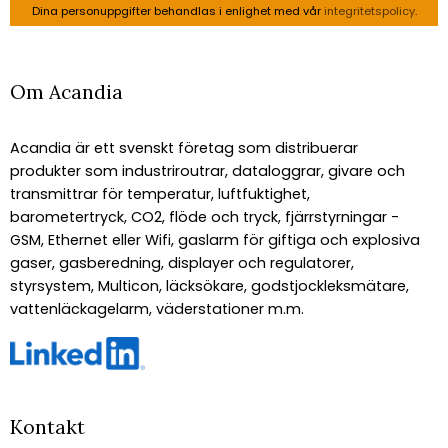
Dina personuppgifter behandlas i enlighet med vår
integritetspolicy
.
Om Acandia
Acandia är ett svenskt företag som distribuerar
produkter som industriroutrar, dataloggrar, givare och
transmittrar för temperatur, luftfuktighet,
barometertryck, CO2, flöde och tryck, fjärrstyrningar -
GSM, Ethernet eller Wifi, gaslarm för giftiga och explosiva
gaser, gasberedning, displayer och regulatorer,
styrsystem, Multicon, läcksökare, godstjockleksmätare,
vattenläckagelarm, väderstationer m.m.
Kontakt