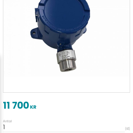
11 700
KR
Antal
st