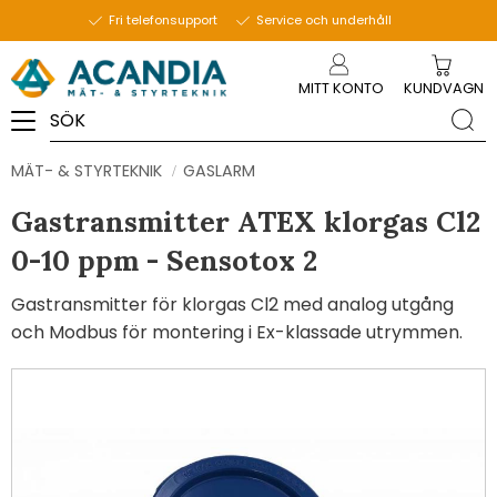
Fri telefonsupport
Service och underhåll
Meny
MITT KONTO
KUNDVAGN
MÄT- & STYRTEKNIK
GASLARM
Gastransmitter ATEX klorgas Cl2
0-10 ppm - Sensotox 2
Gastransmitter för klorgas Cl2 med analog utgång
och Modbus för montering i Ex-klassade utrymmen.