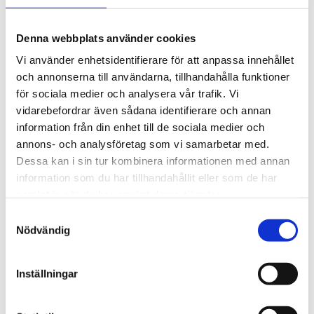
att upp till 128 sensorer kan kopplas till samma panel.
Sensotox 2 kan anslutas via Modbus till GasVisor
Denna webbplats använder cookies
gaslarmpanel som övervakar varje sensors status och
Vi använder enhetsidentifierare för att anpassa innehållet
larm, med många olika kontrollmöjligheter, indikationer
och annonserna till användarna, tillhandahålla funktioner
och alternativ. Dessutom har enheten en 4-20 mA
för sociala medier och analysera vår trafik. Vi
utgång som kan anslutas till GasVisor larmcentral med
vidarebefordrar även sådana identifierare och annan
upp till 8 analoga ingångar.
information från din enhet till de sociala medier och
annons- och analysföretag som vi samarbetar med.
Dessa kan i sin tur kombinera informationen med annan
STÄLL EN FRÅGA OM PRODUKTEN
information som du har tillhandahållit eller som de har
samlat in när du har använt deras tjänster.
Samtyckesval
Egenskaper
Nödvändig
Omdömen
Inställningar
Du