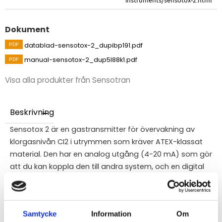
instruments/sensotox-2.html
Dokument
datablad-sensotox-2_dupibp191.pdf
manual-sensotox-2_dup5l88k1.pdf
Visa alla produkter från Sensotran
Beskrivning
Sensotox 2 är en gastransmitter för övervakning av
klorgasnivån CI2 i utrymmen som kräver ATEX-klassat
material. Den har en analog utgång (4-20 mA) som gör
att du kan koppla den till andra system, och en digital
ModBus-utgång för att koppla ihop flera enheter till ett
överordnat system.
Sensotox2 kan anslutas som en 4-20 mA transmitter
Samtycke
Information
Om
eller som en ModBus RS485-transmitter, vilket möjliggör