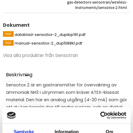
gas-detectors-sensotran/wireless-
instruments/sensotox-2.html
Dokument
datablad-sensotox-2_dupibp191.pdf
manual-sensotox-2_dup5l88k1.pdf
Visa alla produkter från Sensotran
Beskrivning
Sensotox 2 är en gastransmitter för övervakning av
ammoniak NH3 i utrymmen som kräver ATEX-klassat
material. Den har en analog utgång (4-20 mA) som gör
att du kan koppla den till andra system, och en digital
ModBus-utgång för att koppla ihop flera enheter till ett
överordnat system.
Sensotox2 kan anslutas som en 4-20 mA transmitter
Samtycke
Information
Om