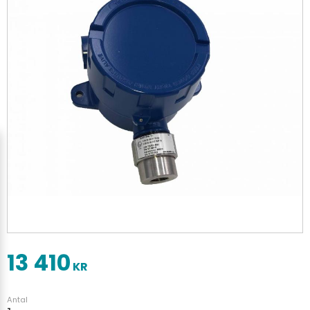
13 410
KR
Antal