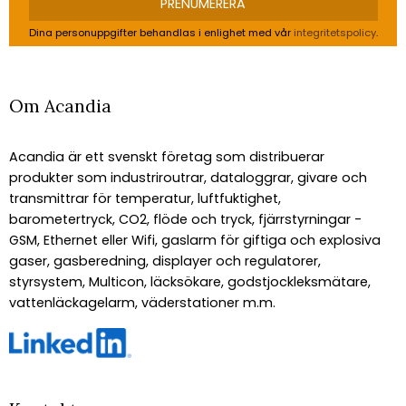
PRENUMERERA
Dina personuppgifter behandlas i enlighet med vår
integritetspolicy
.
Om Acandia
Acandia är ett svenskt företag som distribuerar
produkter som industriroutrar, dataloggrar, givare och
transmittrar för temperatur, luftfuktighet,
barometertryck, CO2, flöde och tryck, fjärrstyrningar -
GSM, Ethernet eller Wifi, gaslarm för giftiga och explosiva
gaser, gasberedning, displayer och regulatorer,
styrsystem, Multicon, läcksökare, godstjockleksmätare,
vattenläckagelarm, väderstationer m.m.