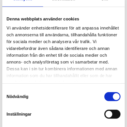
eller som en ModBus RS485-transmitter, vilket möjliggör
att upp till 128 sensorer kan kopplas till samma panel.
Denna webbplats använder cookies
Sensotox 2 kan anslutas via Modbus till GasVisor
Vi använder enhetsidentifierare för att anpassa innehållet
gaslarmpanel som övervakar varje sensors status och
och annonserna till användarna, tillhandahålla funktioner
larm, med många olika kontrollmöjligheter, indikationer
för sociala medier och analysera vår trafik. Vi
och alternativ. Dessutom har enheten en 4-20 mA
vidarebefordrar även sådana identifierare och annan
utgång som kan anslutas till GasVisor larmcentral med
information från din enhet till de sociala medier och
upp till 8 analoga ingångar.
annons- och analysföretag som vi samarbetar med.
Dessa kan i sin tur kombinera informationen med annan
information som du har tillhandahållit eller som de har
STÄLL EN FRÅGA OM PRODUKTEN
samlat in när du har använt deras tjänster.
Samtyckesval
Egenskaper
Nödvändig
Inställningar
Omdömen