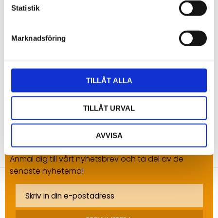
Du
Statistik
Marknadsföring
TILLÅT ALLA
Bli den första att lämna ett omdöme.
TILLÅT URVAL
AVVISA
NYHETSBREV
Anmäl dig till vårt nyhetsbrev och ta del av de
senaste nyheterna!