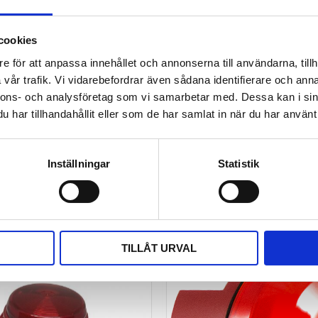
Du
n utrustning alternativt
ia analoga signaler eller RS485
cookies
e för att anpassa innehållet och annonserna till användarna, tillh
vår trafik. Vi vidarebefordrar även sådana identifierare och anna
nnons- och analysföretag som vi samarbetar med. Dessa kan i sin
har tillhandahållit eller som de har samlat in när du har använt 
Bli den första att läm
Inställningar
Statistik
TILLÅT URVAL