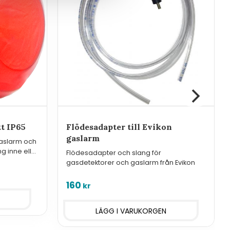
tt IP65
Flödesadapter till Evikon
gaslarm
l gaslarm och
ng inne eller
Flödesadapter och slang för
gasdetektorer och gaslarm från Evikon
160
kr