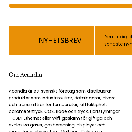
Anmäl dig ti
NYHETSBREV
senaste nyh
Om Acandia
Acandia är ett svenskt företag som distribuerar
produkter som industriroutrar, dataloggrar, givare
och transmittrar för temperatur, luftfuktighet,
barometertryck, CO2, flöde och tryck, fjärrstyrningar
- GSM, Ethernet eller Wifi, gaslarm för giftiga och
explosiva gaser, gasberedning, displayer och
regulatorer, styrsystem, Multicon, läcksökare,