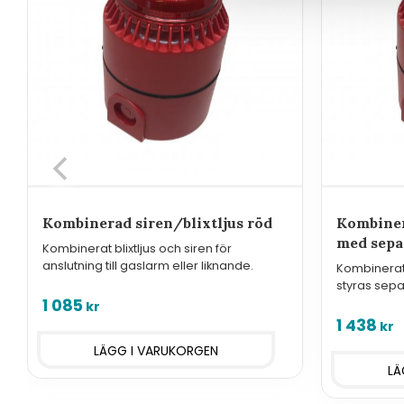
Kombinerad siren/blixtljus röd
Kombiner
med sepa
Kombinerat blixtljus och siren för
anslutning till gaslarm eller liknande.
Kombinerat 
styras separ
eller liknan
1 085
kr
1 438
kr