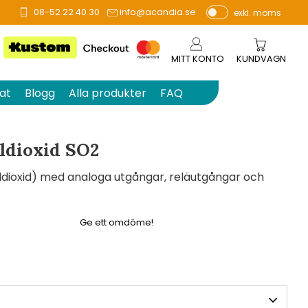
08-52 22 40 30
info@acandia.se
exkl. moms
å 0 betyg.
P
ri
s
MITT KONTO
KUNDVAGN
e
r
at
Blogg
Alla produkter
FAQ
vi
s
a
ldioxid SO2
s
dioxid) med analoga utgångar, reläutgångar och
Ge ett omdöme!