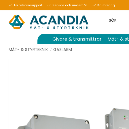
Fri telefonsupport
Service och underhåll
Kalibrering
Givare & transmittrar
Mät- & st
MÄT- & STYRTEKNIK
GASLARM