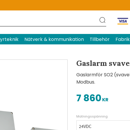
Produktens betyg
Baserat p
yrteknik
Nätverk & kommunikation
Tillbehör
Fabrik
Gaslarm svave
Gaslarmför SO2 (svavel
Modbus.
7 860
KR
Matningsspänning