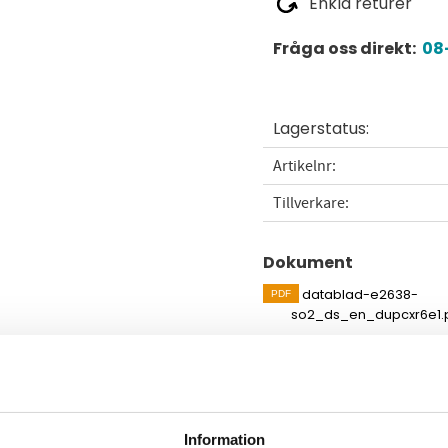
Enkla returer
Fråga oss direkt:
08-
Lagerstatus
Artikelnr
Tillverkare
Dokument
datablad-e2638-
so2_ds_en_dupcxr6e1.
Visa alla produkter från E
Omdömen
Information
ändas fristående för direkt