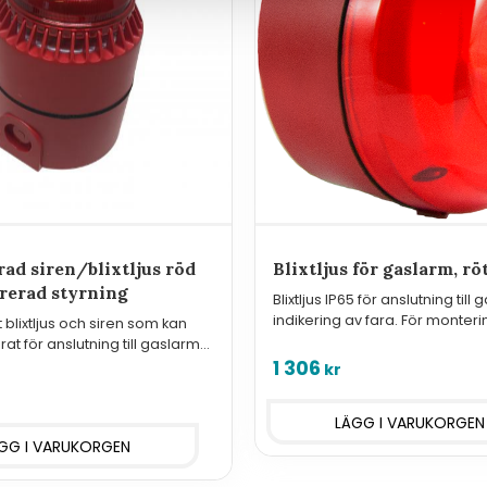
ad siren/blixtljus röd
Blixtljus för gaslarm, rö
rerad styrning
Blixtljus IP65 för anslutning til
indikering av fara. För monteri
blixtljus och siren som kan
ute.
at för anslutning till gaslarm
de.
1 306
kr