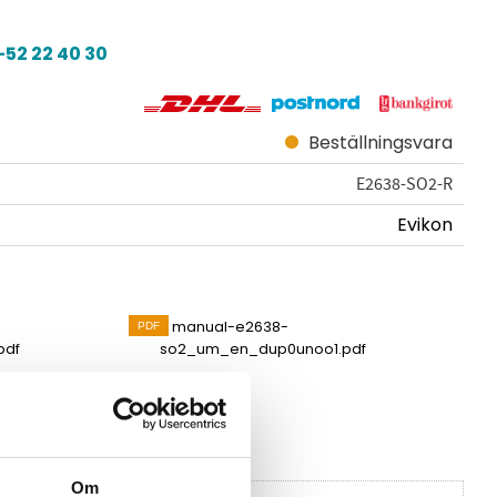
52 22 40 30
Beställningsvara
E2638-SO2-R
Evikon
manual-e2638-
pdf
so2_um_en_dup0unoo1.pdf
vikon
Om