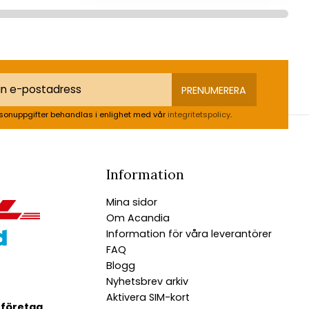
PRENUMERERA
sonuppgifter behandlas i enlighet med vår
integritetspolicy
.
Information
Mina sidor
Om Acandia
Information för våra leverantörer
FAQ
Blogg
Nyhetsbrev arkiv
Aktivera SIM-kort
 företag