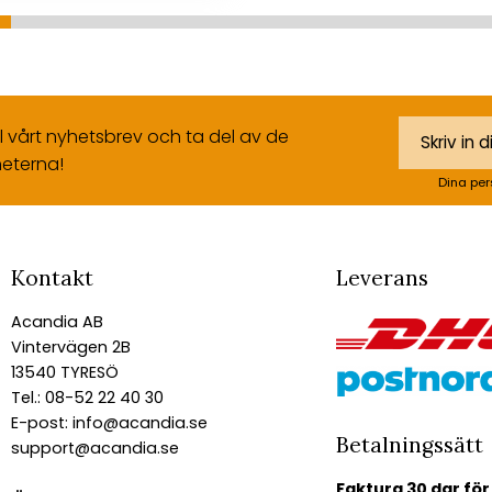
ll vårt nyhetsbrev och ta del av de
eterna!
Dina per
Kontakt
Leverans
Acandia AB
Vintervägen 2B
13540 TYRESÖ
Tel.: 08-52 22 40 30
E-post:
info@acandia.se
Betalningssätt
support@acandia.se
Faktura 30 dgr för