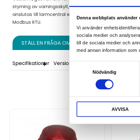
styrning av varningsskylt, blixtljus, sirén eller annan exter
anslutas till larmcentral eller annat överordnat system v
Denna webbplats använder 
Modbus RTU.
Vi använder enhetsidentifierar
sociala medier och analysera 
STÄLL EN FRÅGA OM PRODUKTEN
till de sociala medier och a
med annan information som du 
Specifikationer
Versioner
Samtyckesval
Nödvändig
AVVISA