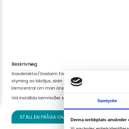
Beskrivning
Gasdetektor/Gaslarm för SO2 (svaveldioxid) som kan an
styrning av blixtljus, sirén eller annan extern utrustning al
larmcentral om man önskar koppla ihop flera detektorer t
Vid inställda larmnivåer så drar reläutgångarna.
Samtycke
STÄLL EN FRÅGA OM PRODUKTEN
Denna webbplats använder 
Vi använder enhetsidentifierar