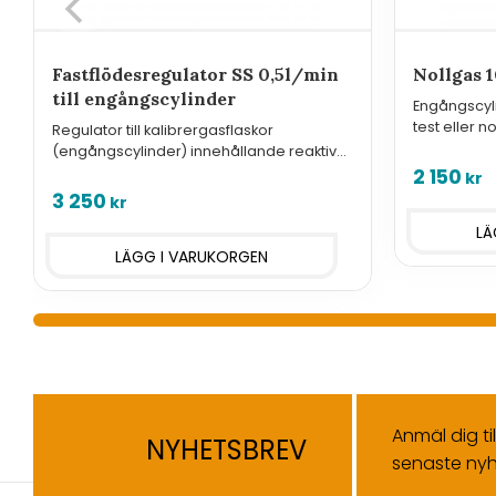
Fastflödesregulator SS 0,5l/min
Nollgas 
till engångscylinder
Engångscyl
test eller n
Regulator till kalibrergasflaskor
syre O2
(engångscylinder) innehållande reaktiva
gasblandningar.
2 150
kr
3 250
kr
Anmäl dig ti
NYHETSBREV
senaste nyh