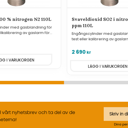
100 % nitrogen N2 110L
Svaveldioxid SO2 i nitr
ppm 110L
inder med gasblandning för
ollkalibrering av gaslarm för
Engångscylinder med gasblan
test eller kalibrering av gaslar
svaveldioxid SO2
2 690
kr
ll vårt nyhetsbrev och ta del av de
eterna!
Dina per