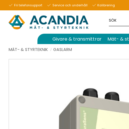
Fri telefonsupport
Service och underhåll
Kalibrering
Givare & transmittrar
Mät- & st
MÄT- & STYRTEKNIK
GASLARM