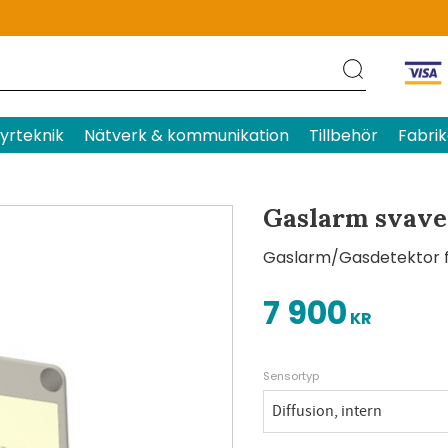
Produktens betyg
Baserat p
yrteknik
Nätverk & kommunikation
Tillbehör
Fabrik
Gaslarm svave
Gaslarm/Gasdetektor fö
7 900
KR
Sensortyp