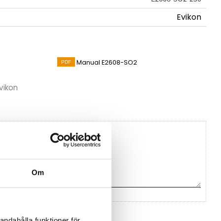
Evikon
Manual E2608-SO2
vikon
Om
na ett omdöme.
andahålla funktioner för