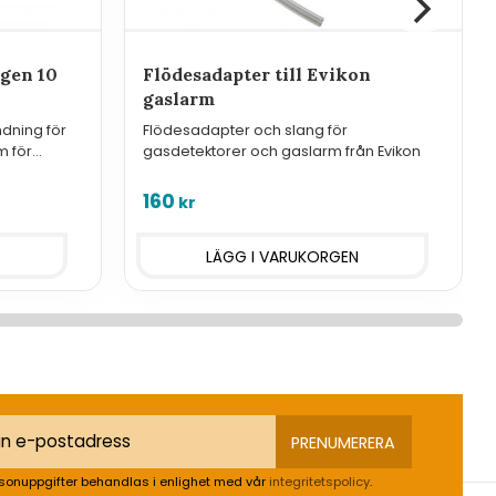
ogen 10
Flödesadapter till Evikon
gaslarm
dning för
Flödesadapter och slang för
m för
gasdetektorer och gaslarm från Evikon
160
kr
PRENUMERERA
sonuppgifter behandlas i enlighet med vår
integritetspolicy
.