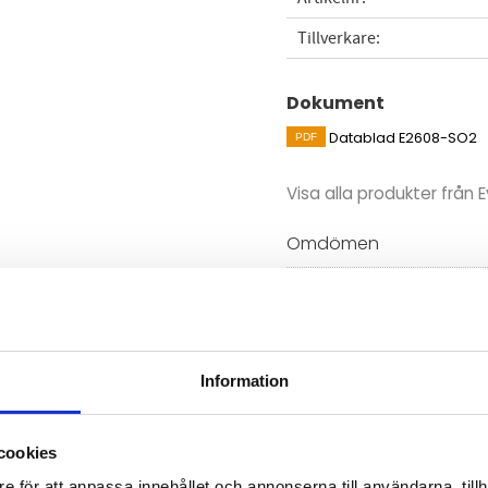
Tillverkare
Dokument
Datablad E2608-SO2
Visa alla produkter från E
Omdömen
vändas fristående för direkt
Du
ternativt anslutas till
ill ett system.
Information
cookies
Bli den första att läm
e för att anpassa innehållet och annonserna till användarna, tillh