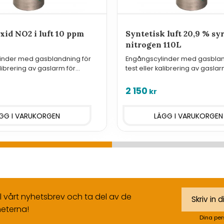
xid NO2 i luft 10 ppm
Syntetisk luft 20,9 % syr
nitrogen 110L
inder med gasblandning för
Engångscylinder med gasblan
alibrering av gaslarm för
test eller kalibrering av gaslar
d NO2
känslighetskalibrering av O2-
nollkalibrering av övriga.
2 150
kr
ll vårt nyhetsbrev och ta del av de
eterna!
Dina per