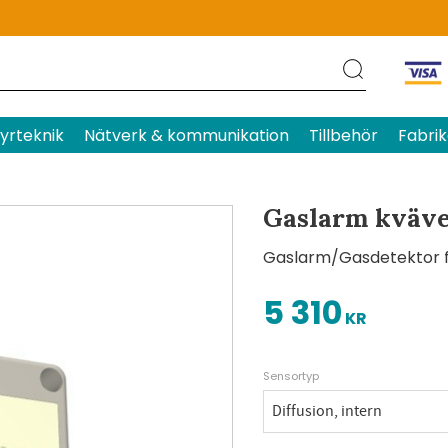
Produktens betyg
Baserat p
yrteknik
Nätverk & kommunikation
Tillbehör
Fabrik
Gaslarm kväve
Gaslarm/Gasdetektor f
5 310
KR
Sensortyp