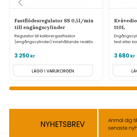
Fastflödesregulator SS 0,5l/min
Kvävedio
till engångscylinder
110L
Regulator till kalibrergasflaskor
Engångscyl
(engångscylinder) innehållande reaktiva
test eller k
gasblandningar.
kvävedioxi
3 250
3 680
kr
kr
Anmäl dig ti
NYHETSBREV
senaste nyh