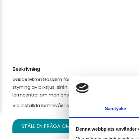
Beskrivning
Gasdetektor/Gaslarm för NO2 (kvävedioxid) som kan anv
styrning av blixtljus, sirén eller annan extern utrustning al
larmcentral om man önskar koppla ihop flera detektorer t
Vid inställda larmnivåer så drar reläutgångarna.
Samtycke
STÄLL EN FRÅGA OM PRODUKTEN
Denna webbplats använder 
Vi använder enhetsidentifierar