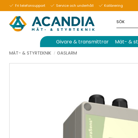
Fri telefonsupport
Service och underhåll
Kalibrering
Givare & transmittrar
Mät- & st
MÄT- & STYRTEKNIK
GASLARM