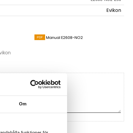
Evikon
Manual E2608-NO2
vikon
Om
na ett omdöme.
andahålla funktioner för