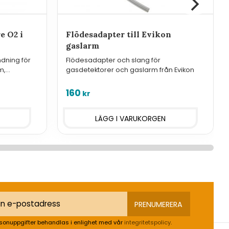
e O2 i
Flödesadapter till Evikon
gaslarm
dning för
Flödesadapter och slang för
m,
gasdetektorer och gaslarm från Evikon
larm och
160
kr
PRENUMERERA
sonuppgifter behandlas i enlighet med vår
integritetspolicy
.