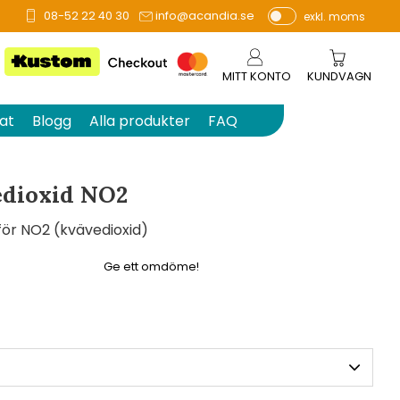
08-52 22 40 30
info@acandia.se
exkl. moms
å 0 betyg.
P
ri
s
MITT KONTO
KUNDVAGN
e
r
at
Blogg
Alla produkter
FAQ
vi
s
a
dioxid NO2
s
ör NO2 (kvävedioxid)
Ge ett omdöme!