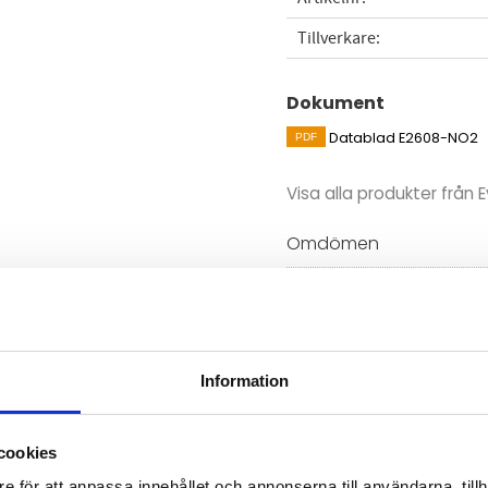
Tillverkare
Dokument
Datablad E2608-NO2
Visa alla produkter från E
Omdömen
ändas fristående för direkt
Du
ternativt anslutas till
ill ett system.
Information
cookies
Bli den första att läm
e för att anpassa innehållet och annonserna till användarna, tillh