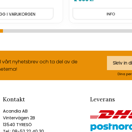
INFO
ll vårt nyhetsbrev och ta del av de
eterna!
Dina per
Kontakt
Leverans
Acandia AB
Vintervägen 2B
13540 TYRESÖ
Tel.: 08-52 22 40 30