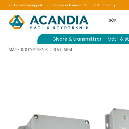
Fri telefonsupport
Service och underhåll
Kalibrering
Givare & transmittrar
Mät- & st
MÄT- & STYRTEKNIK
GASLARM