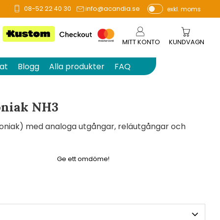
08-52 22 40 30
info@acandia.se
exkl. moms
å 0 betyg.
P
ri
s
MITT KONTO
KUNDVAGN
e
r
at
Blogg
Alla produkter
FAQ
vi
s
a
niak NH3
s
niak) med analoga utgångar, reläutgångar och
Ge ett omdöme!