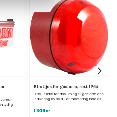
rm -
Blixtljus för gaslarm, rött IP65
Blixtljus IP65 för anslutning till gaslarm och
indikering av fara. För montering inne eller
varnar i
ute.
h tydlig
1 306
kr