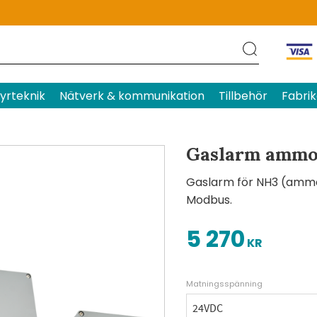
Produktens betyg
Baserat p
yrteknik
Nätverk & kommunikation
Tillbehör
Fabrik
Gaslarm ammo
Gaslarm för NH3 (ammo
Modbus.
5 270
KR
Matningsspänning