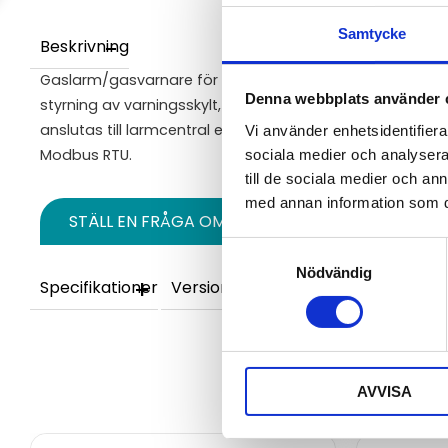
Samtycke
Beskrivning
Gaslarm/gasvarnare för NH3 (ammoniak) som kan använ
Denna webbplats använder 
styrning av varningsskylt, blixtljus, sirén eller annan exter
anslutas till larmcentral eller annat överordnat system v
Vi använder enhetsidentifierar
Modbus RTU.
sociala medier och analysera 
till de sociala medier och a
med annan information som du 
STÄLL EN FRÅGA OM PRODUKTEN
Samtyckesval
Nödvändig
Specifikationer
Versioner
AVVISA