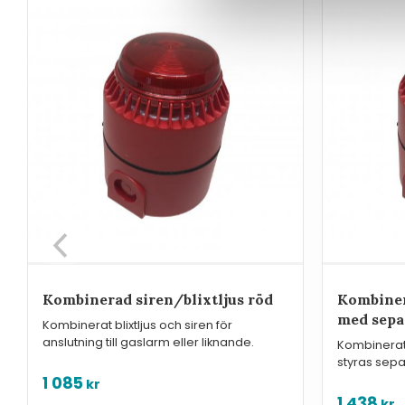
Kombinerad siren/blixtljus röd
Kombiner
med sepa
Kombinerat blixtljus och siren för
anslutning till gaslarm eller liknande.
Kombinerat 
styras separ
eller liknan
1 085
kr
1 438
kr