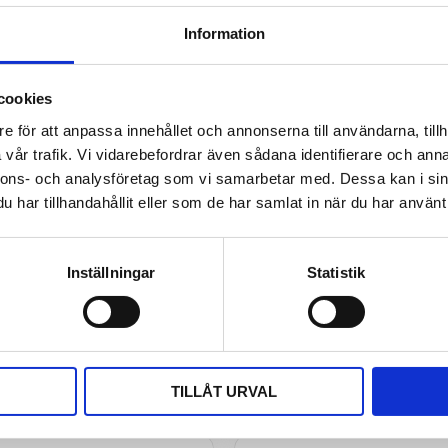
Visa alla produkter från E
Information
Omdömen
das fristående för direkt
Du
cookies
n utrustning alternativt
ia analoga signaler eller RS485
e för att anpassa innehållet och annonserna till användarna, tillh
vår trafik. Vi vidarebefordrar även sådana identifierare och anna
nnons- och analysföretag som vi samarbetar med. Dessa kan i sin
har tillhandahållit eller som de har samlat in när du har använt 
Bli den första att läm
Inställningar
Statistik
TILLÅT URVAL