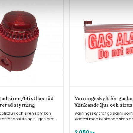
ad siren/blixtljus röd
Varningsskylt för gasla
rerad styrning
blinkande ljus och siren
blixtljus och siren som kan
Varningsskylt för gaslarm som 
at för anslutning till gaslarm
klartext med blinkande sken oc
de.
ljudsignal (92dB).
2 050
kr