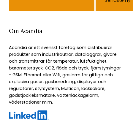
senaste nyh
Om Acandia
Acandia är ett svenskt företag som distribuerar
produkter som industriroutrar, dataloggrar, givare
och transmittrar för temperatur, luftfuktighet,
barometertryck, CO2, flöde och tryck, fjärrstyrningar
- GSM, Ethernet eller Wifi, gaslarm för giftiga och
explosiva gaser, gasberedning, displayer och
regulatorer, styrsystem, Multicon, läcksökare,
godstjockleksmätare, vattenläckagelarm,
väderstationer m.m.