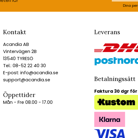
eterna!
Dina per
Kontakt
Leverans
Acandia AB
Vintervägen 2B
13540 TYRESÖ
Tel.: 08-52 22 40 30
E-post:
info@acandia.se
Betalningssätt
support@acandia.se
Faktura 30 dgr för
Öppettider
Mån - Fre 08.00 - 17.00