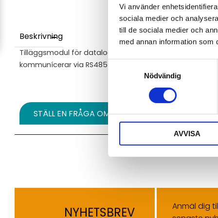
Vi använder enhetsidentifierar
sociala medier och analysera 
till de sociala medier och a
Beskrivning
med annan information som du 
Tilläggsmodul för dataloggrar i serie MS6 för datansam
kommunícerar via RS485 med protokoll Modbus RTU elle
Samtyckesval
Nödvändig
STÄLL EN FRÅGA OM PRODUKTEN
AVVISA
Anmäl dig ti
NYHETSBREV