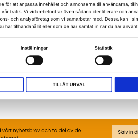
e för att anpassa innehållet och annonserna till användarna, tillh
Visa alla produkter frå
vår trafik. Vi vidarebefordrar även sådana identifierare och anna
nnons- och analysföretag som vi samarbetar med. Dessa kan i sin
Omdömen
har tillhandahållit eller som de har samlat in när du har använt 
ling från enheter som
Du
r Advantech.
Inställningar
Statistik
TILLÅT URVAL
Bli den första att läm
ll vårt nyhetsbrev och ta del av de