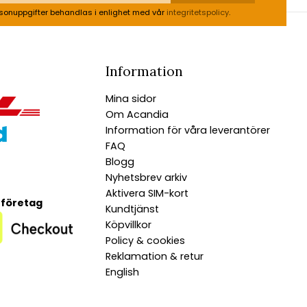
sonuppgifter behandlas i enlighet med vår
integritetspolicy
.
Information
Mina sidor
Om Acandia
Information för våra leverantörer
FAQ
Blogg
Nyhetsbrev arkiv
Aktivera SIM-kort
 företag
Kundtjänst
Köpvillkor
Policy & cookies
Reklamation & retur
English