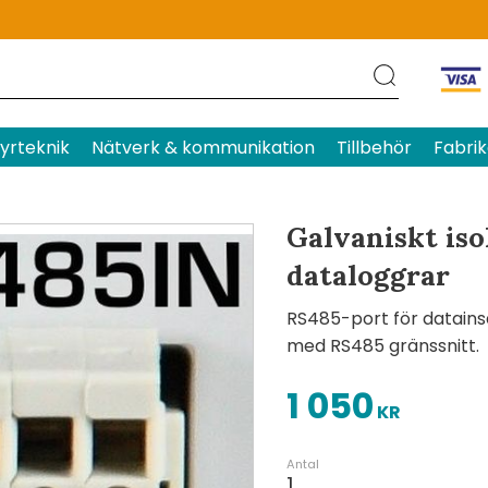
Produktens betyg
Baserat p
yrteknik
Nätverk & kommunikation
Tillbehör
Fabrik
Galvaniskt is
dataloggrar
RS485-port för datains
med RS485 gränssnitt.
1 050
KR
Antal