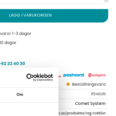
st
varor 1-3 dagar
30 dagar
52 22 40 30
Beställningsvara
RS485IN
Om
Comet System
cometsystem.se/produkter/reg-rs485in