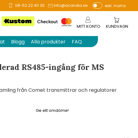
08-52 22 40 30
info@acandia.se
exkl. moms
å 0 betyg.
P
ri
s
MITT KONTO
KUNDVAGN
e
r
at
Blogg
Alla produkter
FAQ
vi
s
a
olerad RS485-ingång för MS
s
amling från Comet transmittrar och regulatorer
Ge ett omdöme!