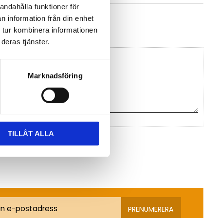
andahålla funktioner för
n Comet System
n information från din enhet
 tur kombinera informationen
deras tjänster.
Marknadsföring
TILLÅT ALLA
na ett omdöme.
PRENUMERERA