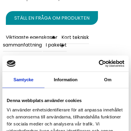
STÄLL EN FRÅGA OM PRODUKTEN
Viktigaste egenskaper
Kort teknisk
sammanfattning
I paketet
Omdömen
Du
Samtycke
Information
Om
Denna webbplats använder cookies
Vi använder enhetsidentifierare för att anpassa innehållet
och annonserna till användarna, tillhandahålla funktioner
för sociala medier och analysera vår trafik. Vi
Bli den första att lämna ett omdöme.
vidarebefordrar även sådana identifierare och annan