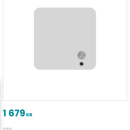
1 679
KR
Antal