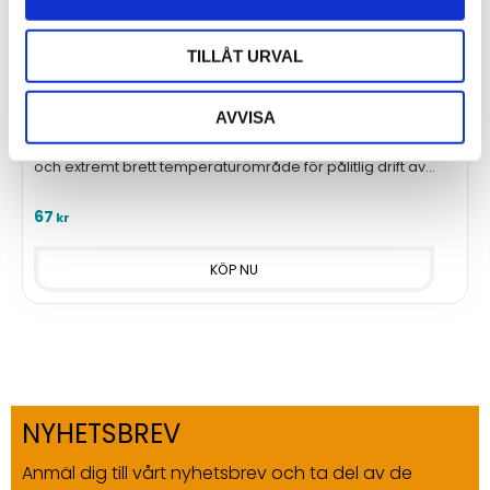
TILLÅT URVAL
AA 3,6V Litiumbatteri (ER14505)
AVVISA
Kraftfullt 3,6V AA-litiumbatteri från EVE. 2700mAh kapacitet
och extremt brett temperaturområde för pålitlig drift av
trådlösa sensorer.
67
kr
NYHETSBREV
Anmäl dig till vårt nyhetsbrev och ta del av de