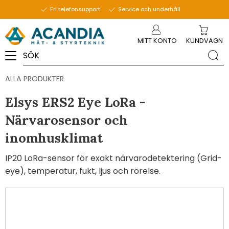
Fri telefonsupport
Service och underhåll
Meny
MITT KONTO
KUNDVAGN
ALLA PRODUKTER
Elsys ERS2 Eye LoRa -
Närvarosensor och
inomhusklimat
IP20 LoRa-sensor för exakt närvarodetektering (Grid-
eye), temperatur, fukt, ljus och rörelse.