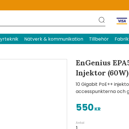
Produktens betyg
Baserat p
yrteknik
Nätverk & kommunikation
Tillbehör
Fabrik
EnGenius EPA5
Injektor (60W)
10 Gigabit PoE++ injekt
accesspunkterna och g
550
KR
Antal