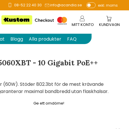
08-52 22 40 30
info@acandia.se
exkl. moms
å 0 betyg.
P
ri
s
MITT KONTO
KUNDVAGN
e
r
at
Blogg
Alla produkter
FAQ
vi
s
a
060XBT - 10 Gigabit PoE++
s
or (60W). Stöder 802.3bt för de mest krävande
aranterar maximal bandbredd utan flaskhalsar.
Ge ett omdöme!