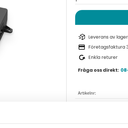
Leverans av lager
Företagsfaktura 
Enkla returer
Fråga oss direkt:
08-
Artikelnr
Dokument
epa_poe_adapter_dat