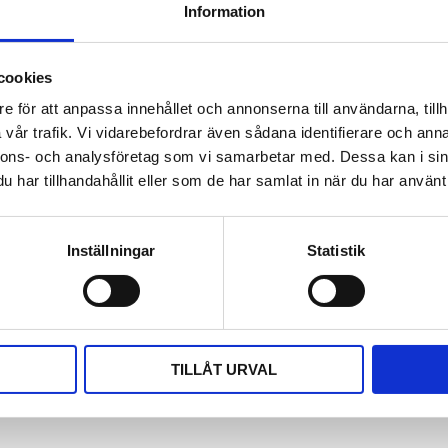
.pdf
Information
cookies
Omdömen
e för att anpassa innehållet och annonserna till användarna, tillh
designad för nätverk som
Du
vår trafik. Vi vidarebefordrar även sådana identifierare och anna
er datahastigheter på upp till
nnons- och analysföretag som vi samarbetar med. Dessa kan i sin
- och Wi-Fi 6E-accesspunkterna
har tillhandahållit eller som de har samlat in när du har använt 
naste IEEE 802.3bt (PoE++)-
ker för att strömsätta de mest
kabel. Injektorn har en
Inställningar
Statistik
h kortslutning för att
Bli den första att läm
PoE++ Injektor (60W)
TILLÅT URVAL