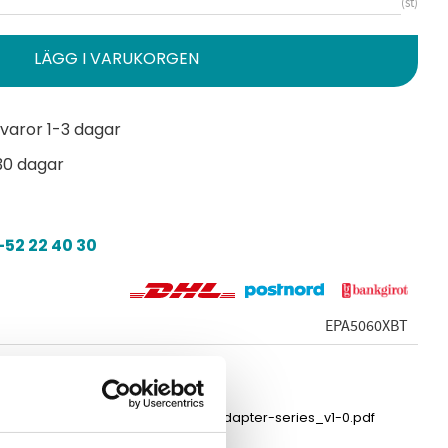
st
varor 1-3 dagar
30 dagar
52 22 40 30
EPA5060XBT
ds_poe-adapter-series_v1-0.pdf
asheet_20221220