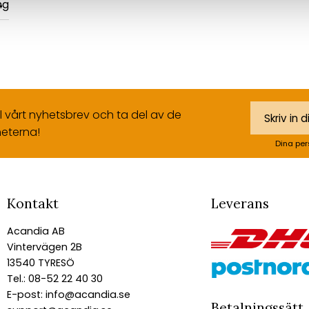
ng
ll vårt nyhetsbrev och ta del av de
eterna!
Dina per
Kontakt
Leverans
Acandia AB
Vintervägen 2B
13540 TYRESÖ
Tel.: 08-52 22 40 30
E-post:
info@acandia.se
Betalningssätt