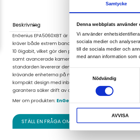
Samtycke
Beskrivning
Denna webbplats använder 
Vi använder enhetsidentifierar
EnGenius EPA5060XBT är en framtidssäker PoE-adapter 
sociala medier och analysera 
kräver både extrem bandbredd och hög effekt. Den stöd
till de sociala medier och a
10 Gigabit, vilket gör den perfekt för de nyaste Wi-Fi 7
med annan information som du 
samt avancerade kamerasystem. Genom att följa den se
standarden levererar den upp till 60W effekt, vilket räc
Samtyckesval
krävande enheterna på marknaden över en enda nätverks
Nödvändig
kompakt design med inbyggt skydd mot överspänning oc
garantera säker drift av din dyrbara utrustning.
Mer om produkten:
EnGenius EPA5060XBT – 10 Gigabit 
AVVISA
STÄLL EN FRÅGA OM PRODUKTEN