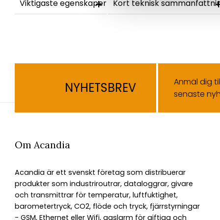
Viktigaste egenskaper
Kort teknisk sammanfattni
Anmäl dig ti
NYHETSBREV
senaste nyh
Om Acandia
Acandia är ett svenskt företag som distribuerar
produkter som industriroutrar, dataloggrar, givare
och transmittrar för temperatur, luftfuktighet,
barometertryck, CO2, flöde och tryck, fjärrstyrningar
- GSM, Ethernet eller Wifi, gaslarm för giftiga och