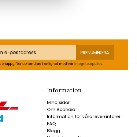
PRENUMERERA
sonuppgifter behandlas i enlighet med vår
integritetspolicy
.
Information
Mina sidor
Om Acandia
Information för våra leverantörer
FAQ
Blogg