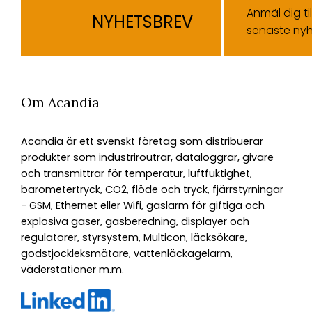
Anmäl dig ti
NYHETSBREV
senaste nyh
Om Acandia
Acandia är ett svenskt företag som distribuerar
produkter som industriroutrar, dataloggrar, givare
och transmittrar för temperatur, luftfuktighet,
barometertryck, CO2, flöde och tryck, fjärrstyrningar
- GSM, Ethernet eller Wifi, gaslarm för giftiga och
explosiva gaser, gasberedning, displayer och
regulatorer, styrsystem, Multicon, läcksökare,
godstjockleksmätare, vattenläckagelarm,
väderstationer m.m.