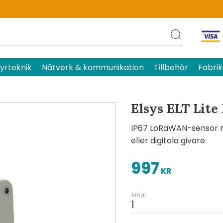
Produktens betyg
Baserat p
yrteknik
Nätverk & kommunikation
Tillbehör
Fabrik
Elsys ELT Lite
IP67 LoRaWAN-sensor me
eller digitala givare.
997
KR
Antal