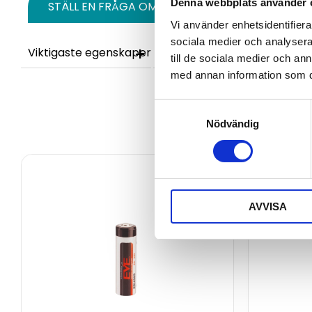
Denna webbplats använder 
STÄLL EN FRÅGA OM PRODUKTEN
Vi använder enhetsidentifierar
sociala medier och analysera 
Viktigaste egenskaper
Kort teknisk sammanfattni
till de sociala medier och a
med annan information som du 
Samtyckesval
Nödvändig
AVVISA