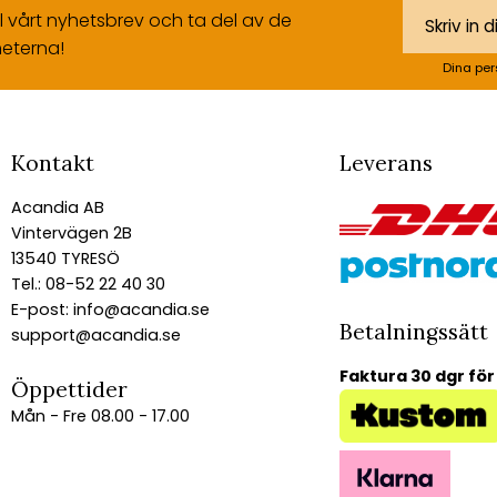
ll vårt nyhetsbrev och ta del av de
eterna!
Dina per
Kontakt
Leverans
Acandia AB
Vintervägen 2B
13540 TYRESÖ
Tel.: 08-52 22 40 30
E-post:
info@acandia.se
Betalningssätt
support@acandia.se
Faktura 30 dgr för
Öppettider
Mån - Fre 08.00 - 17.00