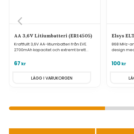
AA 3,6V Litiumbatteri (ER14505)
Elsys EL
Kraftfullt 3,6V AA-litiumbatteri från EVE.
868 MHz-ant
2700mAh kapacitet och extremt brett
design med 
temperaturområde för pålitlig drift av
ELT-serie 
trådlösa sensorer.
67
100
kr
kr