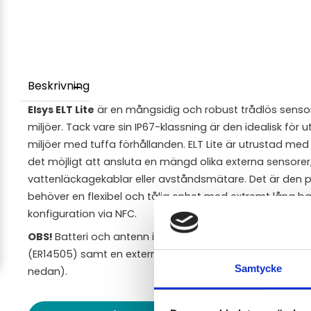
Beskrivning
Elsys ELT Lite
är en mångsidig och robust trådlös senso
miljöer. Tack vare sin IP67-klassning är den idealisk för u
miljöer med tuffa förhållanden. ELT Lite är utrustad me
det möjligt att ansluta en mängd olika externa sensore
vattenläckagekablar eller avståndsmätare. Det är den p
behöver en flexibel och tålig enhet med extremt lång bat
konfiguration via NFC.
OBS!
Batteri och antenn ingår ej. Denna produkt kräver 1 
(ER14505) samt en extern antenn. Dessa beställs separa
Samtycke
nedan).