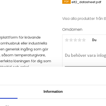
elt2_datasheet.pdf
Visa alla produkter från E
Omdömen
rplattform för krävande
Du
tomhusbruk eller industriella
d en generisk ingång som gör
r, såsom temperaturgivare,
erfekta lösningen för dig som
teritid och enkel
Bli den första att läm
st. 3,6V AA-litiumbatteri
t (se relaterade produkter
Information