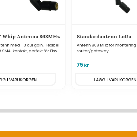
T Whip Antenna 868MHz
Standardantenn LoRa
enn med +3 dBi gain. Flexibel
Antenn 868 MHz för montering 
SMA-kontakt, perfekt för Elsys
router/gateway.
och LoRaWAN.
75
kr