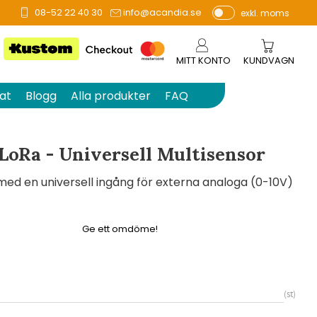
08-52 22 40 30
info@acandia.se
exkl. moms
å 0 betyg.
P
ri
s
MITT KONTO
KUNDVAGN
e
r
at
Blogg
Alla produkter
FAQ
vi
s
a
 LoRa - Universell Multisensor
s
d en universell ingång för externa analoga (0-10V)
Ge ett omdöme!
st