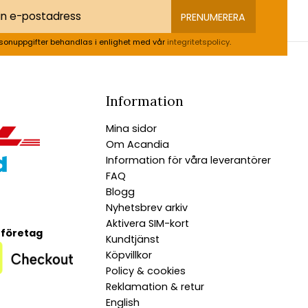
PRENUMERERA
sonuppgifter behandlas i enlighet med vår
integritetspolicy
.
Information
Mina sidor
Om Acandia
Information för våra leverantörer
FAQ
Blogg
Nyhetsbrev arkiv
Aktivera SIM-kort
 företag
Kundtjänst
Köpvillkor
Policy & cookies
Reklamation & retur
English