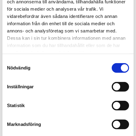
och annonserna till användarna, tillhandahålla funktioner
STÄLL EN FRÅGA OM PRODUKTEN
för sociala medier och analysera vår trafik. Vi
vidarebefordrar även sådana identifierare och annan
Viktigaste egenskaper
Kort teknisk
information från din enhet till de sociala medier och
sammanfattning
I paketet
annons- och analysföretag som vi samarbetar med.
Dessa kan i sin tur kombinera informationen med annan
information som du har tillhandahållit eller som de har
samlat in när du har använt deras tjänster.
Omdömen
Samtyckesval
Du
Nödvändig
Inställningar
Statistik
Bli den första att lämna ett omdöme.
Marknadsföring