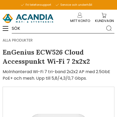
Fri telefonsupport
Service och underhåll
Meny
MITT KONTO
KUNDVAGN
ALLA PRODUKTER
EnGenius ECW526 Cloud
Accesspunkt Wi-Fi 7 2x2x2
Molnhanterad Wi-Fi 7 tri-band 2x2x2 AP med 2.5GbE
PoE+ och mesh. Upp till 5,8/4,3/0,7 Gbps.