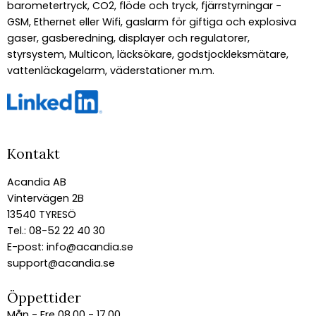
barometertryck, CO2, flöde och tryck, fjärrstyrningar -
GSM, Ethernet eller Wifi, gaslarm för giftiga och explosiva
gaser, gasberedning, displayer och regulatorer,
styrsystem, Multicon, läcksökare, godstjockleksmätare,
vattenläckagelarm, väderstationer m.m.
Kontakt
Acandia AB
Vintervägen 2B
13540 TYRESÖ
Tel.: 08-52 22 40 30
E-post:
info@acandia.se
support@acandia.se
Öppettider
Mån - Fre 08.00 - 17.00