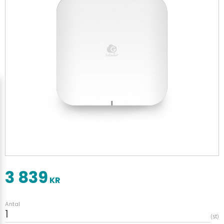
3 839
KR
Antal
st