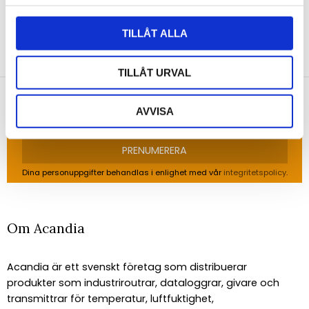
TILLÅT ALLA
NYHETSBREV
Anmäl dig till vårt nyhetsbrev och ta del av de
TILLÅT URVAL
senaste nyheterna!
AVVISA
PRENUMERERA
Dina personuppgifter behandlas i enlighet med vår
integritetspolicy
.
Om Acandia
Acandia är ett svenskt företag som distribuerar
produkter som industriroutrar, dataloggrar, givare och
transmittrar för temperatur, luftfuktighet,