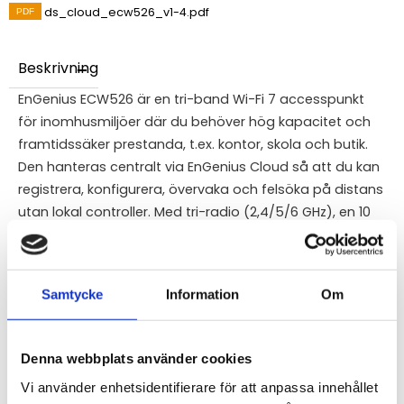
ds_cloud_ecw526_v1-4.pdf
Beskrivning
EnGenius ECW526 är en tri-band Wi-Fi 7 accesspunkt
för inomhusmiljöer där du behöver hög kapacitet och
framtidssäker prestanda, t.ex. kontor, skola och butik.
Den hanteras centralt via EnGenius Cloud så att du kan
registrera, konfigurera, övervaka och felsöka på distans
utan lokal controller. Med tri-radio (2,4/5/6 GHz), en 10
Gigabit Ethernet-uplink och PoE+ (802.3at) minskar du
risken för flaskhalsar och får en installation som är
enkel att skala. Mesh-stöd gör det dessutom smidigt
Samtycke
Information
Om
att bygga ut täckningen.
Mer om produkten:
EnGenius ECW526 Cloud
Accesspunkt Wi-Fi 7 2x2x2
Denna webbplats använder cookies
Vi använder enhetsidentifierare för att anpassa innehållet