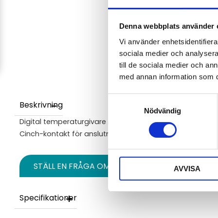
Denna webbplats använder 
Vi använder enhetsidentifierar
sociala medier och analysera 
till de sociala medier och a
med annan information som du 
Samtyckesval
Beskrivning
Nödvändig
Digital temperaturgivare för P8xx1 Web Sensor.
Cinch-kontakt för anslutning till P8xx1 Web Sensor.
STÄLL EN FRÅGA OM PRODUKTEN
AVVISA
Specifikationer