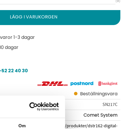
st
varor 1-3 dagar
30 dagar
52 22 40 30
Beställningsvara
SN217C
Comet System
cometsystem.se/produkter/dstr162-digital-
Om