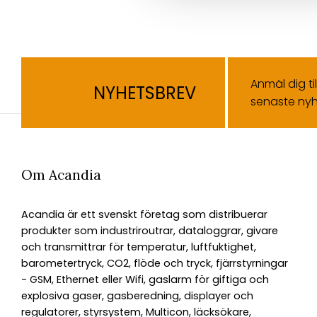
Anmäl dig ti
NYHETSBREV
senaste nyh
Om Acandia
Acandia är ett svenskt företag som distribuerar
produkter som industriroutrar, dataloggrar, givare
och transmittrar för temperatur, luftfuktighet,
barometertryck, CO2, flöde och tryck, fjärrstyrningar
- GSM, Ethernet eller Wifi, gaslarm för giftiga och
explosiva gaser, gasberedning, displayer och
regulatorer, styrsystem, Multicon, läcksökare,