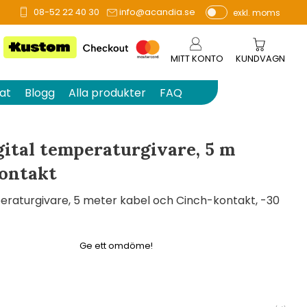
08-52 22 40 30
info@acandia.se
exkl. moms
å 0 betyg.
P
ri
s
MITT KONTO
KUNDVAGN
e
r
at
Blogg
Alla produkter
FAQ
vi
s
a
ital temperaturgivare, 5 m
s
kontakt
eraturgivare, 5 meter kabel och Cinch-kontakt, -30
Ge ett omdöme!