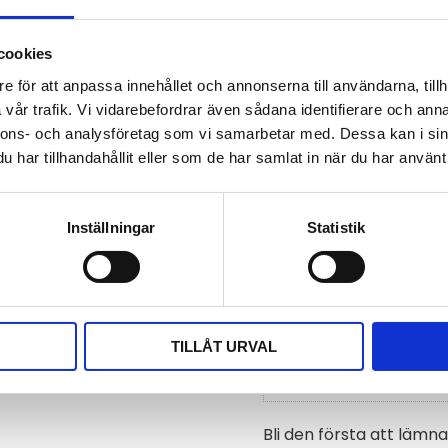
cookies
Dokument
e för att anpassa innehållet och annonserna till användarna, tillh
vår trafik. Vi vidarebefordrar även sådana identifierare och anna
manual_tr162.pdf
nnons- och analysföretag som vi samarbetar med. Dessa kan i sin
har tillhandahållit eller som de har samlat in när du har använt 
Visa alla produkter frå
Omdömen
Inställningar
Statistik
Du
TILLÅT URVAL
Bli den första att läm