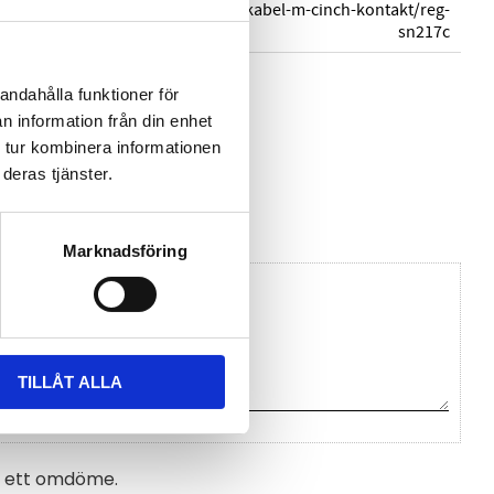
temperaturgivare-5-m-kabel-m-cinch-kontakt/reg-
sn217c
andahålla funktioner för
n information från din enhet
 tur kombinera informationen
deras tjänster.
n Comet System
Marknadsföring
TILLÅT ALLA
na ett omdöme.