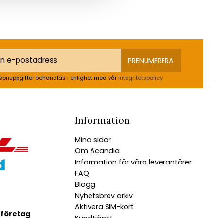
PRENUMERERA
sonuppgifter behandlas i enlighet med vår
integritetspolicy
.
Information
Mina sidor
Om Acandia
Information för våra leverantörer
FAQ
Blogg
Nyhetsbrev arkiv
Aktivera SIM-kort
 företag