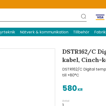
Produktens betyg
Baserat p
yrteknik
Nätverk & kommunikation
Tillbehör
Fabrik
DSTR162/C Dig
kabel, Cinch-
DSTR162/C Digital temp
till +80°C
580
KR
Antal