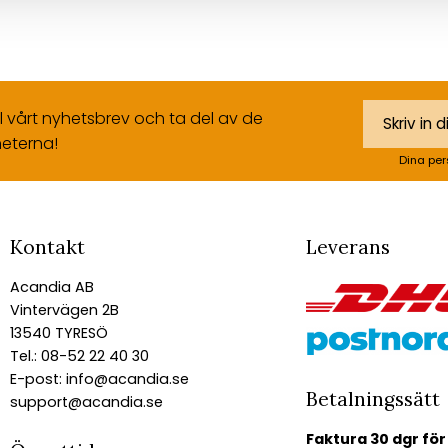
ll vårt nyhetsbrev och ta del av de
eterna!
Dina per
Kontakt
Leverans
Acandia AB
Vintervägen 2B
13540 TYRESÖ
Tel.: 08-52 22 40 30
E-post:
info@acandia.se
Betalningssätt
support@acandia.se
Faktura 30 dgr för