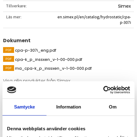
Tillverkare
Simex
Läs mer
en.simex.pl/en/catalog/hydrostatic/cpa-
p-307i
Dokument
cpa-p-307i_eng.pdf
cpa-k_p_inssxen_v-1-00-000.pdf
ma_cpa-k_p_inssxen_v-1-00-000.pdf
Visa alla produkter från Simex
Beskrivning
Samtycke
Information
Om
Precisionssond CPA-P-307i i rostfritt stål är designad
för kontinuerlig mätning av vattennivå och rena eller
lätt kontaminerade vätskor. Basen är en högkvalitativ
Denna webbplats använder cookies
rostfri stålsensor, som garanterar mycket noggranna