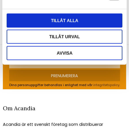
TILLÅT ALLA
NYHETSBREV
TILLÅT URVAL
Anmäl dig till vårt nyhetsbrev och ta del av de
senaste nyheterna!
AVVISA
PRENUMERERA
Dina personuppgifter behandlas i enlighet med vår
integritetspolicy
.
Om Acandia
Acandia är ett svenskt företag som distribuerar