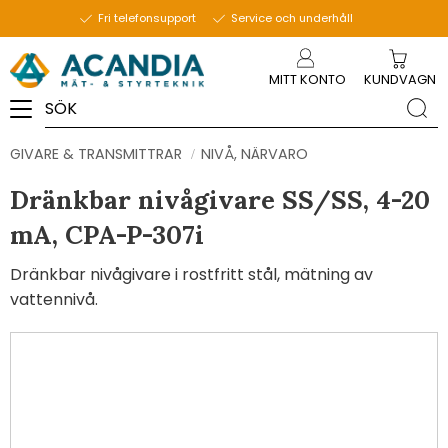
Fri telefonsupport
Service och underhåll
Meny
MITT KONTO
KUNDVAGN
GIVARE & TRANSMITTRAR
NIVÅ, NÄRVARO
Dränkbar nivågivare SS/SS, 4-20
mA, CPA-P-307i
Dränkbar nivågivare i rostfritt stål, mätning av
vattennivå.