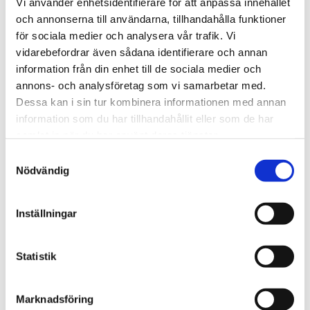
Vi använder enhetsidentifierare för att anpassa innehållet
mätningar med utmärkt långsiktig stabilitet.
och annonserna till användarna, tillhandahålla funktioner
för sociala medier och analysera vår trafik. Vi
vidarebefordrar även sådana identifierare och annan
STÄLL EN FRÅGA OM PRODUKTEN
information från din enhet till de sociala medier och
annons- och analysföretag som vi samarbetar med.
Egenskaper
Specifikation
Dessa kan i sin tur kombinera informationen med annan
information som du har tillhandahållit eller som de har
samlat in när du har använt deras tjänster.
Omdömen
Samtyckesval
Nödvändig
Du
Inställningar
Statistik
Marknadsföring
Bli den första att lämna ett omdöme.