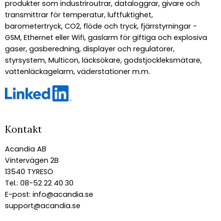
produkter som industriroutrar, dataloggrar, givare och
transmittrar för temperatur, luftfuktighet,
barometertryck, CO2, flöde och tryck, fjärrstyrningar -
GSM, Ethernet eller Wifi, gaslarm för giftiga och explosiva
gaser, gasberedning, displayer och regulatorer,
styrsystem, Multicon, läcksökare, godstjockleksmätare,
vattenläckagelarm, väderstationer m.m.
Kontakt
Acandia AB
Vintervägen 2B
13540 TYRESÖ
Tel.: 08-52 22 40 30
E-post:
info@acandia.se
support@acandia.se