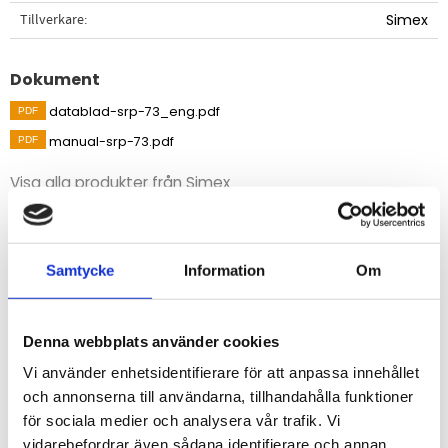
Tillverkare
Simex
Dokument
datablad-srp-73_eng.pdf
manual-srp-73.pdf
Visa alla produkter från Simex
Beskrivning
Samtycke
Information
Om
Universal display och regulator med en analog
ingång för visning, reglering och övervakning.
Denna webbplats använder cookies
STÄLL EN FRÅGA OM PRODUKTEN
Vi använder enhetsidentifierare för att anpassa innehållet
och annonserna till användarna, tillhandahålla funktioner
för sociala medier och analysera vår trafik. Vi
Specifikationer
vidarebefordrar även sådana identifierare och annan