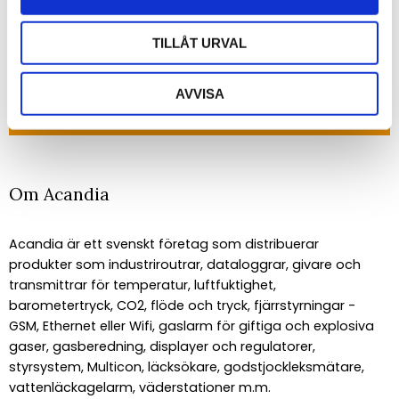
senaste nyheterna!
TILLÅT URVAL
PRENUMERERA
AVVISA
Dina personuppgifter behandlas i enlighet med vår
integritetspolicy
.
Om Acandia
Acandia är ett svenskt företag som distribuerar
produkter som industriroutrar, dataloggrar, givare och
transmittrar för temperatur, luftfuktighet,
barometertryck, CO2, flöde och tryck, fjärrstyrningar -
GSM, Ethernet eller Wifi, gaslarm för giftiga och explosiva
gaser, gasberedning, displayer och regulatorer,
styrsystem, Multicon, läcksökare, godstjockleksmätare,
vattenläckagelarm, väderstationer m.m.