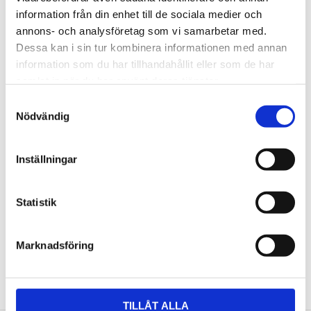
information från din enhet till de sociala medier och
annons- och analysföretag som vi samarbetar med.
Omdömen
Dessa kan i sin tur kombinera informationen med annan
information som du har tillhandahållit eller som de har
Du
samlat in när du har använt deras tjänster.
Samtyckesval
Nödvändig
Inställningar
Bli den första att lämna ett omdöme.
Statistik
Marknadsföring
NYHETSBREV
Anmäl dig till vårt nyhetsbrev och ta del av de
TILLÅT ALLA