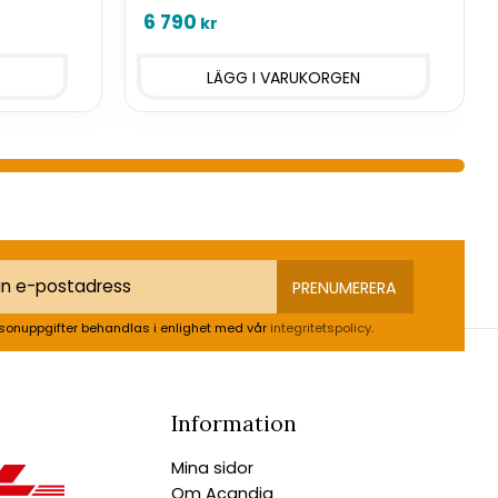
enkel analys och rapportering
6 790
kr
PRENUMERERA
sonuppgifter behandlas i enlighet med vår
integritetspolicy
.
Information
Mina sidor
Om Acandia