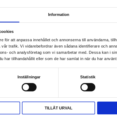
 sensorer även för
Information
R ReportGenerator och MSR
as med några få klick.
cookies
SB-porten, och en kompakt
n mer detaljerad analys finns
e för att anpassa innehållet och annonserna till användarna, tillh
upaketet.
vår trafik. Vi vidarebefordrar även sådana identifierare och anna
nnons- och analysföretag som vi samarbetar med. Dessa kan i sin
har tillhandahållit eller som de har samlat in när du har använt 
Inställningar
Statistik
TILLÅT URVAL