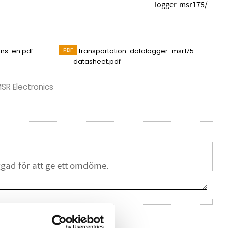
logger-msr175/
ons-en.pdf
transportation-datalogger-msr175-
datasheet.pdf
MSR Electronics
na ett omdöme.