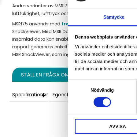
Andra varianter av MSR175 finns tillgängliga med interna
luftfuktighet, lufttryck och ljus.
Samtycke
MSR175 används med
tre program
: MSR Dashboard, MS
ShockViewer. Med MSR Dashboard kan loggern konfigurer
Denna webbplats använder 
Insamlad data kan snabbt överföras till en dator via U
rapport genereras enkelt via MSR ReportGenerator. För e
Vi använder enhetsidentifierar
MSR ShockViewer, som ingår kostnadsfritt i programvar
sociala medier och analysera 
till de sociala medier och a
med annan information som du 
STÄLL EN FRÅGA OM PRODUKTEN
Samtyckesval
Nödvändig
Specifikationer
Egenskaper
Video
AVVISA