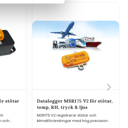
r stötar
Datalogger MSR175 V2 för stötar,
temp, RH, tryck & ljus
ch
MSR175 V2 registrerar stötar och
n och
klimatförändringar med hög precision
rden, denna
och lagrar över 2 miljoner mätvärden för