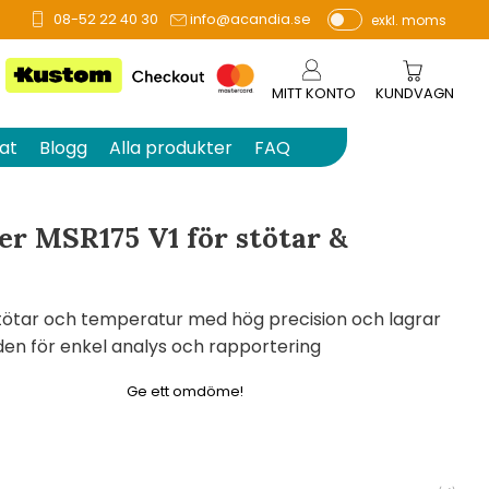
08-52 22 40 30
info@acandia.se
exkl. moms
å 0 betyg.
P
ri
s
MITT KONTO
KUNDVAGN
e
r
at
Blogg
Alla produkter
FAQ
vi
s
a
r MSR175 V1 för stötar &
s
stötar och temperatur med hög precision och lagrar
den för enkel analys och rapportering
Ge ett omdöme!