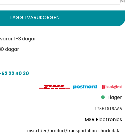
st
varor 1-3 dagar
30 dagar
52 22 40 30
I lager
175B16T9AA5
MSR Electronics
msr.ch/en/product/transportation-shock-data-