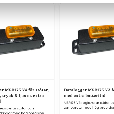
r MSR175 V4 för stötar,
Datalogger MSR175 V3 fö
 tryck & ljus m. extra
med extra batteritid
d
MSR175 V3 registrerar stötar o
temperatur med hög precisio
egistrerar stötar och
lagrar över 2 miljoner mätvä
ndringar med hög precision