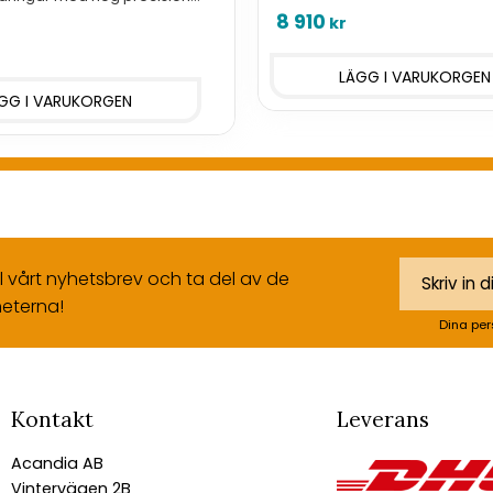
version har extra batteritid.
över 2 miljoner mätvärden.
8 910
kr
 extra batteritid.
ll vårt nyhetsbrev och ta del av de
eterna!
Dina per
Kontakt
Leverans
Acandia AB
Vintervägen 2B