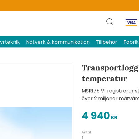
Produktens betyg
Baserat p
yrteknik
Nätverk & kommunikation
Tillbehör
Fabrik
Transportlogge
temperatur
MSR175 V1 registrerar 
över 2 miljoner mätvär
4 940
KR
Antal