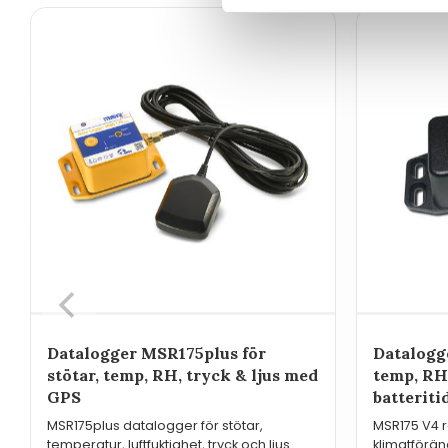
Datalogger MSR175plus för
Datalogge
stötar, temp, RH, tryck & ljus med
temp, RH,
GPS
batteriti
MSR175plus datalogger för stötar,
MSR175 V4 r
temperatur, luftfuktighet, tryck och ljus
klimatförä