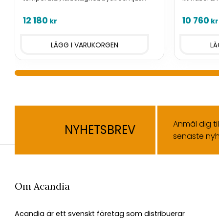
med GPS, hög precision, lång batteritid,
och lagrar 
lagrar över 4 miljoner mätvärden.
Version med
12 180
10 760
kr
kr
Anmäl dig ti
NYHETSBREV
senaste nyh
Om Acandia
Acandia är ett svenskt företag som distribuerar