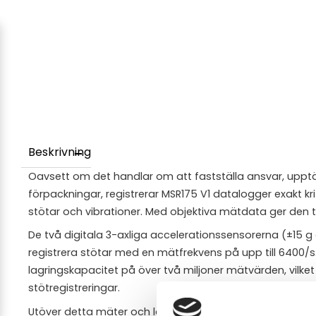
Beskrivning
Oavsett om det handlar om att fastställa ansvar, upptäc
förpackningar, registrerar MSR175 V1 datalogger exakt k
stötar och vibrationer. Med objektiva mätdata ger den ty
De två digitala 3-axliga accelerationssensorerna (±15 g
registrera stötar med en mätfrekvens på upp till 6400/s
lagringskapacitet på över två miljoner mätvärden, vilket 
stötregistreringar.
Utöver detta mäter och lagrar MSR175 även temperaturprof