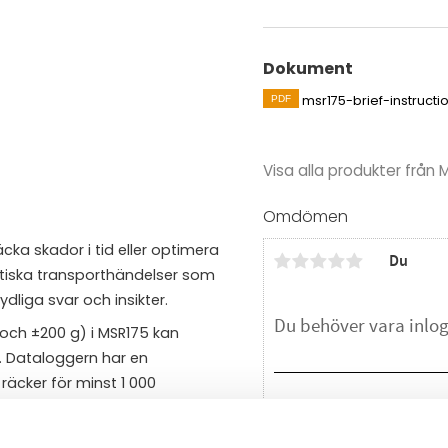
Dokument
msr175-brief-instructi
Visa alla produkter från 
Omdömen
ka skador i tid eller optimera
Du
ritiska transporthändelser som
dliga svar och insikter.
 och ±200 g) i MSR175 kan
. Dataloggern har en
räcker för minst 1 000
Bli den första att läm
iler från -20° till +65 °C.