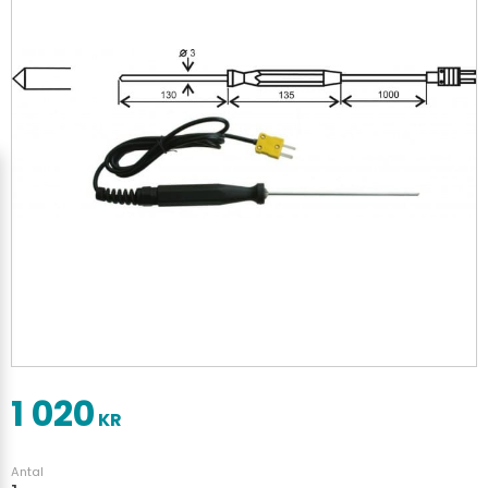
1 020
KR
Antal