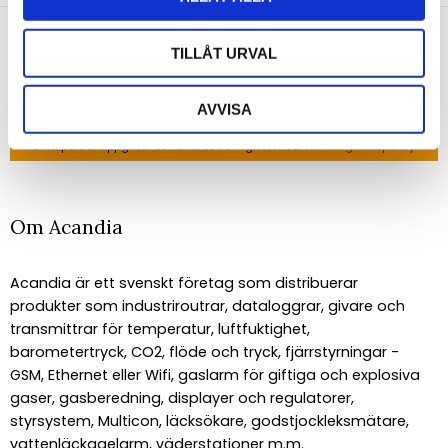
senaste nyheterna!
TILLÅT URVAL
AVVISA
PRENUMERERA
Dina personuppgifter behandlas i enlighet med vår
integritetspolicy
.
Om Acandia
Acandia är ett svenskt företag som distribuerar
produkter som industriroutrar, dataloggrar, givare och
transmittrar för temperatur, luftfuktighet,
barometertryck, CO2, flöde och tryck, fjärrstyrningar -
GSM, Ethernet eller Wifi, gaslarm för giftiga och explosiva
gaser, gasberedning, displayer och regulatorer,
styrsystem, Multicon, läcksökare, godstjockleksmätare,
vattenläckagelarm, väderstationer m.m.