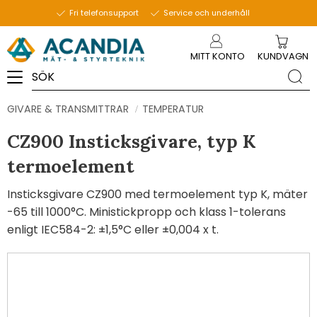
Fri telefonsupport
Service och underhåll
Meny
MITT KONTO
KUNDVAGN
GIVARE & TRANSMITTRAR
TEMPERATUR
CZ900 Insticksgivare, typ K
termoelement
Insticksgivare CZ900 med termoelement typ K, mäter
-65 till 1000°C. Ministickpropp och klass 1-tolerans
enligt IEC584-2: ±1,5°C eller ±0,004 x t.