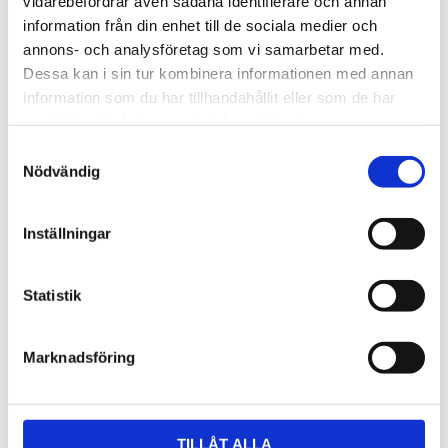
vidarebefordrar även sådana identifierare och annan
information från din enhet till de sociala medier och
annons- och analysföretag som vi samarbetar med.
Omdömen
Dessa kan i sin tur kombinera informationen med annan
information som du har tillhandahållit eller som de har
Du
samlat in när du har använt deras tjänster.
Samtyckesval
Nödvändig
Inställningar
Bli den första att lämna ett omdöme.
Statistik
Marknadsföring
NYHETSBREV
Anmäl dig till vårt nyhetsbrev och ta del av de
TILLÅT ALLA