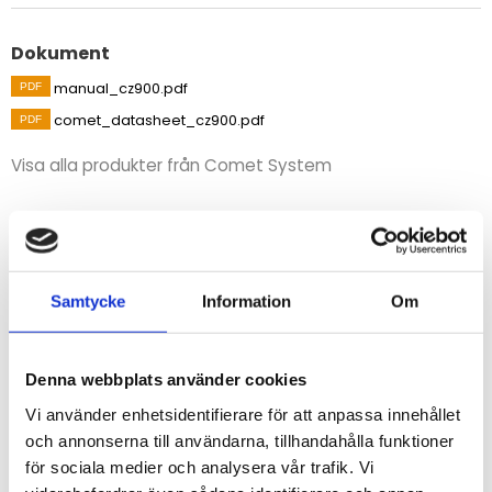
Dokument
manual_cz900.pdf
comet_datasheet_cz900.pdf
Visa alla produkter från Comet System
Beskrivning
Insticksgivare CZ900 för temperaturmätning med
termoelement typ K, -65 till 1000°C. Utrustad med
Samtycke
Information
Om
ministickpropp för typ K-termoelement.
Klass 1-tolerans enligt IEC584-2: ±1,5°C eller ±0,004 x t
Denna webbplats använder cookies
(beroende på vilken som är störst).
Vi använder enhetsidentifierare för att anpassa innehållet
och annonserna till användarna, tillhandahålla funktioner
STÄLL EN FRÅGA OM PRODUKTEN
för sociala medier och analysera vår trafik. Vi