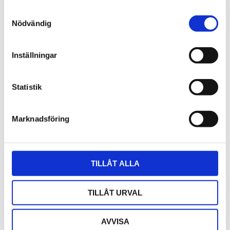
Samtyckesval
Nödvändig
Inställningar
Statistik
Marknadsföring
TILLÅT ALLA
Antennkabel FME/f 10m
Färdigkontakterad antennkabel
F
TILLÅT URVAL
215
1
kr
AVVISA