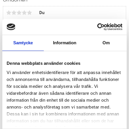
Du
Samtycke
Information
Om
Bli den första att lämna ett omdöme.
Denna webbplats använder cookies
Vi använder enhetsidentifierare för att anpassa innehållet
och annonserna till användarna, tillhandahålla funktioner
för sociala medier och analysera vår trafik. Vi
vidarebefordrar även sådana identifierare och annan
information från din enhet till de sociala medier och
annons- och analysföretag som vi samarbetar med.
Dessa kan i sin tur kombinera informationen med annan
information som du har tillhandahållit eller som de har
samlat in när du har använt deras tjänster.