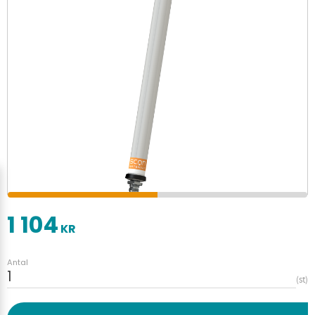
1 104
KR
Antal
st