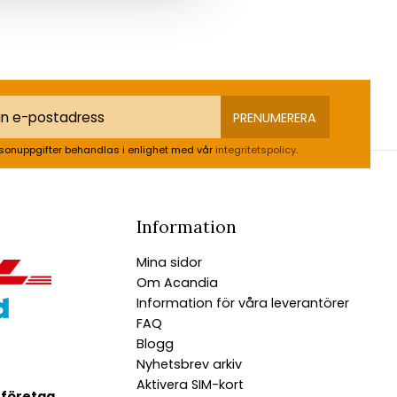
PRENUMERERA
sonuppgifter behandlas i enlighet med vår
integritetspolicy
.
Information
Mina sidor
Om Acandia
Information för våra leverantörer
FAQ
Blogg
Nyhetsbrev arkiv
Aktivera SIM-kort
 företag