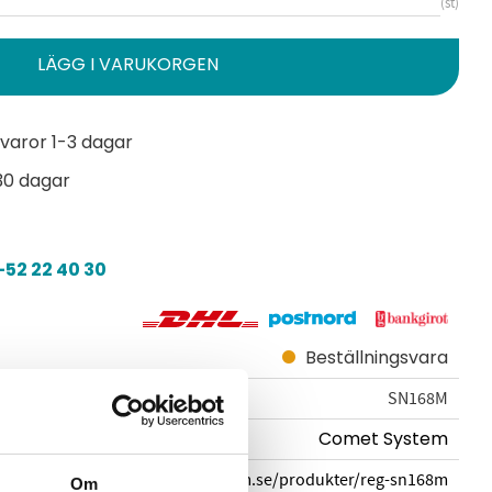
st
varor 1-3 dagar
30 dagar
52 22 40 30
Beställningsvara
SN168M
Comet System
cometsystem.se/produkter/reg-sn168m
Om