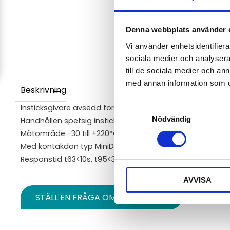
Denna webbplats använder 
Vi använder enhetsidentifierar
sociala medier och analysera 
till de sociala medier och a
med annan information som du 
Beskrivning
Samtyckesval
Insticksgivare avsedd för temperatur Pt1000.
Nödvändig
Handhållen spetsig insticksgivare med kabel 1 meter.
Mätområde -30 till +220°C. Givaren är inte vattentät.
Med kontakdon typ MiniDIN som passar datalogger i seri
Responstid t63<10s, t95<30s, uppmätt i vätska.
AVVISA
STÄLL EN FRÅGA OM PRODUKTEN