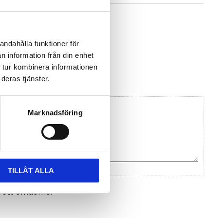
168m.pdf
andahålla funktioner för
n information från din enhet
n Comet System
 tur kombinera informationen
deras tjänster.
Marknadsföring
TILLÅT ALLA
na ett omdöme.