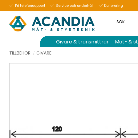
Fri telefonsupport
Service och underhåll
Kalibrering
Givare & transmittrar
Mät- & st
TILLBEHÖR
GIVARE