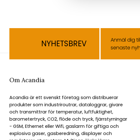
Anmäl dig ti
NYHETSBREV
senaste nyh
Om Acandia
Acandia är ett svenskt företag som distribuerar
produkter som industriroutrar, dataloggrar, givare
och transmittrar för temperatur, luftfuktighet,
barometertryck, CO2, flöde och tryck, fjärrstyrningar
- GSM, Ethernet eller Wifi, gaslarm för giftiga och
explosiva gaser, gasberedning, displayer och