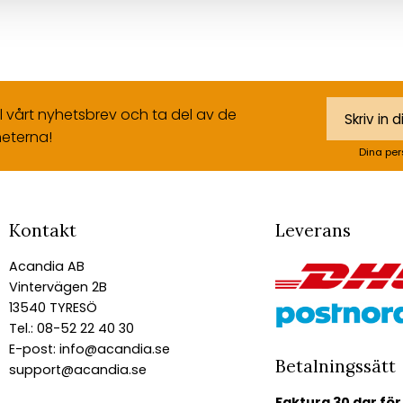
ll vårt nyhetsbrev och ta del av de
eterna!
Dina per
Kontakt
Leverans
Acandia AB
Vintervägen 2B
13540 TYRESÖ
Tel.: 08-52 22 40 30
E-post:
info@acandia.se
Betalningssätt
support@acandia.se
Faktura 30 dgr för