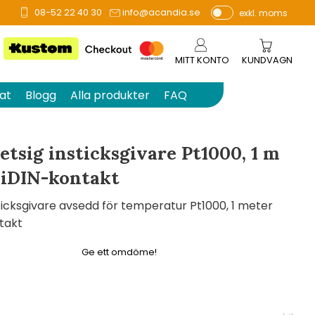
08-52 22 40 30
info@acandia.se
exkl. moms
å 0 betyg.
P
ri
s
MITT KONTO
KUNDVAGN
e
r
at
Blogg
Alla produkter
FAQ
vi
s
a
tsig insticksgivare Pt1000, 1 m
s
iDIN-kontakt
ticksgivare avsedd för temperatur Pt1000, 1 meter
takt
Ge ett omdöme!