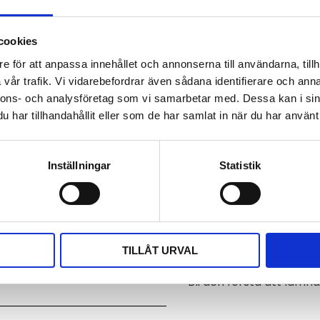
Dokument
cookies
comet_datasheet_sn
e för att anpassa innehållet och annonserna till användarna, tillh
vår trafik. Vi vidarebefordrar även sådana identifierare och anna
Visa alla produkter frå
nnons- och analysföretag som vi samarbetar med. Dessa kan i sin
har tillhandahållit eller som de har samlat in när du har använt 
Omdömen
Du
Inställningar
Statistik
en Multilogger.
TILLÅT URVAL
Bli den första att läm