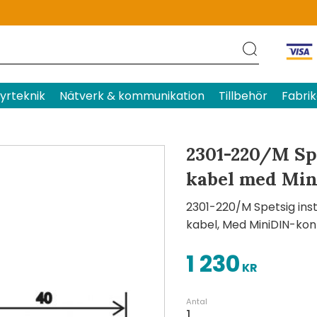
Produktens betyg
Baserat p
yrteknik
Nätverk & kommunikation
Tillbehör
Fabrik
2301-220/M Spe
kabel med Min
2301-220/M Spetsig ins
kabel, Med MiniDIN-kon
1 230
KR
Antal