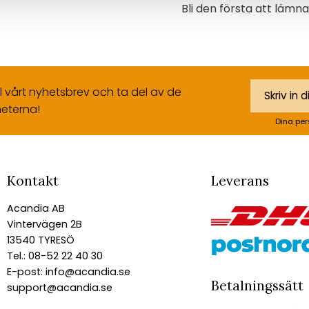
Bli den första att läm
ll vårt nyhetsbrev och ta del av de
eterna!
Dina per
Kontakt
Leverans
Acandia AB
Vintervägen 2B
13540 TYRESÖ
Tel.: 08-52 22 40 30
E-post:
info@acandia.se
Betalningssätt
support@acandia.se