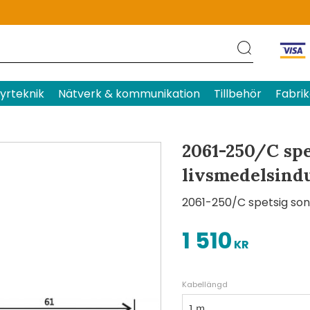
Produktens betyg
Baserat p
yrteknik
Nätverk & kommunikation
Tillbehör
Fabrik
2061-250/C spe
livsmedelsind
2061-250/C spetsig son
1 510
KR
Kabellängd