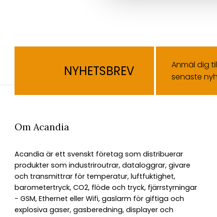
Anmäl dig ti
NYHETSBREV
senaste nyh
Om Acandia
Acandia är ett svenskt företag som distribuerar
produkter som industriroutrar, dataloggrar, givare
och transmittrar för temperatur, luftfuktighet,
barometertryck, CO2, flöde och tryck, fjärrstyrningar
- GSM, Ethernet eller Wifi, gaslarm för giftiga och
explosiva gaser, gasberedning, displayer och