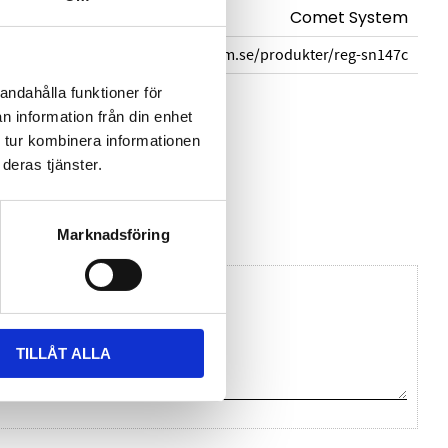
Comet System
cometsystem.se/produkter/reg-sn147c
andahålla funktioner för
n information från din enhet
 tur kombinera informationen
f
deras tjänster.
n Comet System
Marknadsföring
TILLÅT ALLA