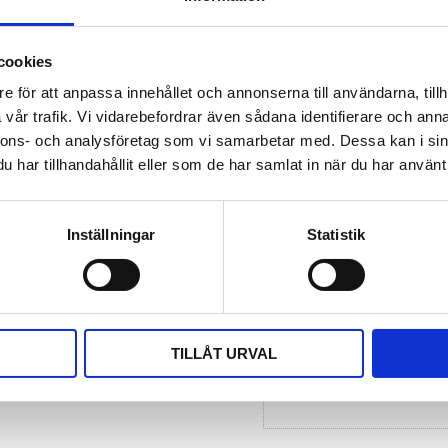
Tillverkare
Läs mer
cookies
e för att anpassa innehållet och annonserna till användarna, tillh
Dokument
vår trafik. Vi vidarebefordrar även sådana identifierare och anna
nnons- och analysföretag som vi samarbetar med. Dessa kan i sin
manual_2061_250.pd
har tillhandahållit eller som de har samlat in när du har använt 
Visa alla produkter frå
Inställningar
Statistik
Omdömen
Du
TILLÅT URVAL