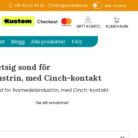
08-52 22 40 30
info@acandia.se
exkl. moms
å 0 betyg.
P
ri
s
MITT KONTO
KUNDVAGN
e
r
at
Blogg
Alla produkter
FAQ
vi
s
a
tsig sond för
s
ustrin, med Cinch-kontakt
d för livsmedelsindustrin, med Cinch-kontakt
Ge ett omdöme!