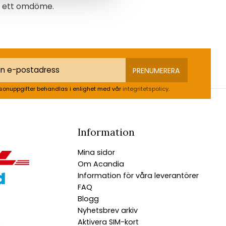
na ett omdöme.
PRENUMERERA
sonuppgifter behandlas i enlighet med vår
integritetspolicy
.
Information
Mina sidor
Om Acandia
Information för våra leverantörer
FAQ
Blogg
Nyhetsbrev arkiv
Aktivera SIM-kort