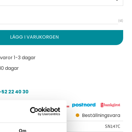
st
varor 1-3 dagar
30 dagar
52 22 40 30
Beställningsvara
SN147C
Om