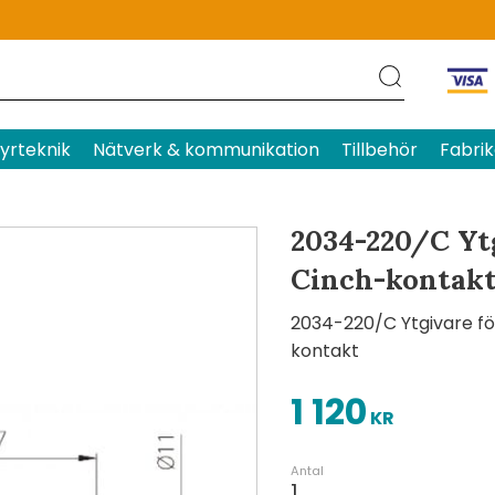
Produktens betyg
Baserat p
yrteknik
Nätverk & kommunikation
Tillbehör
Fabrik
2034-220/C Yt
Cinch-kontak
2034-220/C Ytgivare fö
kontakt
1 120
KR
Antal