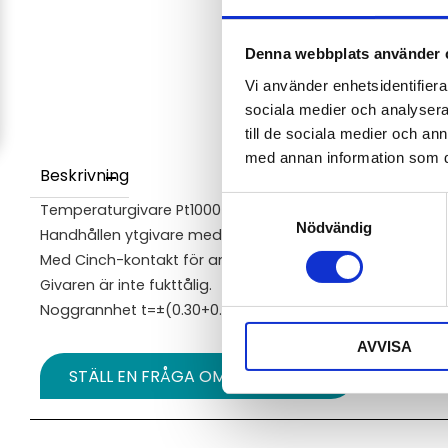
Denna webbplats använder 
Vi använder enhetsidentifierar
sociala medier och analysera 
till de sociala medier och a
med annan information som du 
Beskrivning
Samtyckesval
Temperaturgivare Pt1000 för tillfälliga mätningar av ytt
Nödvändig
Handhållen ytgivare med kabel för mätning av yttempera
Med Cinch-kontakt för anslutning till handinstrumenten
Givaren är inte fukttålig.
Noggrannhet t=±(0.30+0.005*|t|) - klass B i enlighet med
AVVISA
STÄLL EN FRÅGA OM PRODUKTEN