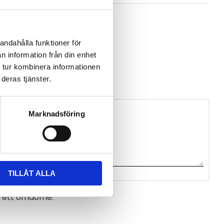
75c.pdf
andahålla funktioner för
n information från din enhet
n Comet System
 tur kombinera informationen
deras tjänster.
Marknadsföring
TILLÅT ALLA
na ett omdöme.