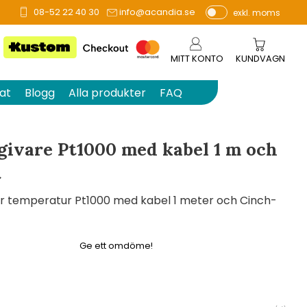
08-52 22 40 30
info@acandia.se
exkl. moms
å 0 betyg.
P
ri
s
MITT KONTO
KUNDVAGN
e
r
at
Blogg
Alla produkter
FAQ
vi
s
a
givare Pt1000 med kabel 1 m och
s
t
r temperatur Pt1000 med kabel 1 meter och Cinch-
Ge ett omdöme!