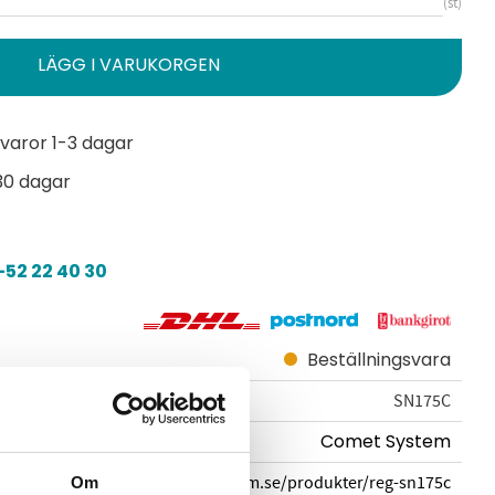
st
varor 1-3 dagar
30 dagar
52 22 40 30
Beställningsvara
SN175C
Comet System
cometsystem.se/produkter/reg-sn175c
Om