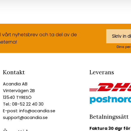
ll vårt nyhetsbrev och ta del av de
eterna!
Dina per
Kontakt
Leverans
Acandia AB
Vintervägen 2B
13540 TYRESÖ
Tel.: 08-52 22 40 30
E-post:
info@acandia.se
Betalningssätt
support@acandia.se
Faktura 30 dgr för