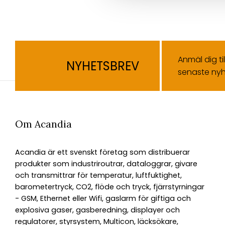
Anmäl dig ti
NYHETSBREV
senaste nyh
Om Acandia
Acandia är ett svenskt företag som distribuerar
produkter som industriroutrar, dataloggrar, givare
och transmittrar för temperatur, luftfuktighet,
barometertryck, CO2, flöde och tryck, fjärrstyrningar
- GSM, Ethernet eller Wifi, gaslarm för giftiga och
explosiva gaser, gasberedning, displayer och
regulatorer, styrsystem, Multicon, läcksökare,