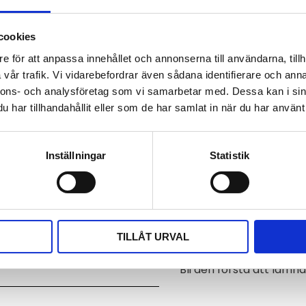
Dokument
cookies
comet_datasheet_sn1
e för att anpassa innehållet och annonserna till användarna, tillh
vår trafik. Vi vidarebefordrar även sådana identifierare och anna
Visa alla produkter frå
nnons- och analysföretag som vi samarbetar med. Dessa kan i sin
har tillhandahållit eller som de har samlat in när du har använt 
Omdömen
emperatur.
Du
Inställningar
Statistik
tur i området -50 till +220°C.
 i serien Commeter.
 IEC751.
TILLÅT URVAL
Bli den första att läm