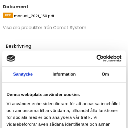
Dokument
manual_2021_150.pdf
Visa alla produkter från Comet System
Beskrivning
Insticksgivare för temperatur Pt1000.
Universal temperaturgivare med kabel 1 meter.
Mätområde -30 till +150°C.
Samtycke
Information
Om
Med kontaktdon typ Cinch för anslutning till
handinstrumenten i serien Commeter.
Givaren är ej vattentålig.
Denna webbplats använder cookies
Vi använder enhetsidentifierare för att anpassa innehållet
STÄLL EN FRÅGA OM PRODUKTEN
och annonserna till användarna, tillhandahålla funktioner
för sociala medier och analysera vår trafik. Vi
vidarebefordrar även sådana identifierare och annan