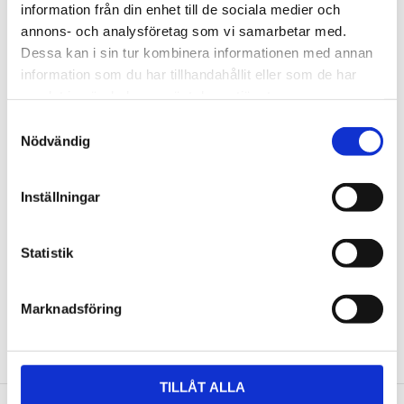
information från din enhet till de sociala medier och
annons- och analysföretag som vi samarbetar med.
Omdömen
Dessa kan i sin tur kombinera informationen med annan
information som du har tillhandahållit eller som de har
Du
samlat in när du har använt deras tjänster.
Samtyckesval
Nödvändig
Inställningar
Bli den första att lämna ett omdöme.
Statistik
Marknadsföring
NYHETSBREV
Anmäl dig till vårt nyhetsbrev och ta del av de
senaste nyheterna!
TILLÅT ALLA