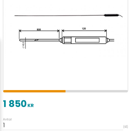
1 850
KR
Antal
st