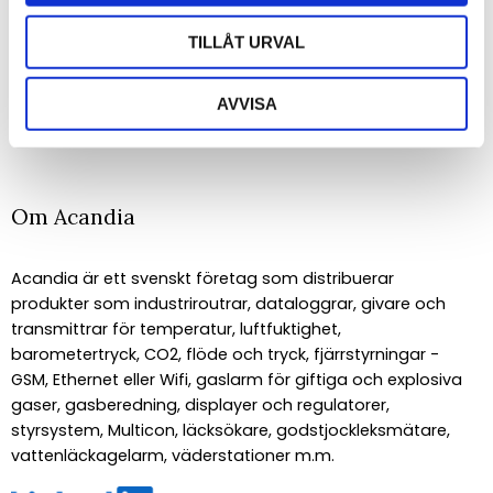
TILLÅT URVAL
PRENUMERERA
AVVISA
Dina personuppgifter behandlas i enlighet med vår
integritetspolicy
.
Om Acandia
Acandia är ett svenskt företag som distribuerar
produkter som industriroutrar, dataloggrar, givare och
transmittrar för temperatur, luftfuktighet,
barometertryck, CO2, flöde och tryck, fjärrstyrningar -
GSM, Ethernet eller Wifi, gaslarm för giftiga och explosiva
gaser, gasberedning, displayer och regulatorer,
styrsystem, Multicon, läcksökare, godstjockleksmätare,
vattenläckagelarm, väderstationer m.m.