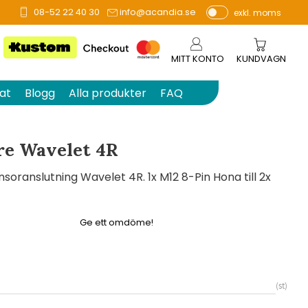
08-52 22 40 30
info@acandia.se
exkl. moms
å 0 betyg.
P
ri
s
MITT KONTO
KUNDVAGN
e
r
at
Blogg
Alla produkter
FAQ
vi
s
a
re Wavelet 4R
s
soranslutning Wavelet 4R. 1x M12 8-Pin Hona till 2x
Ge ett omdöme!
st