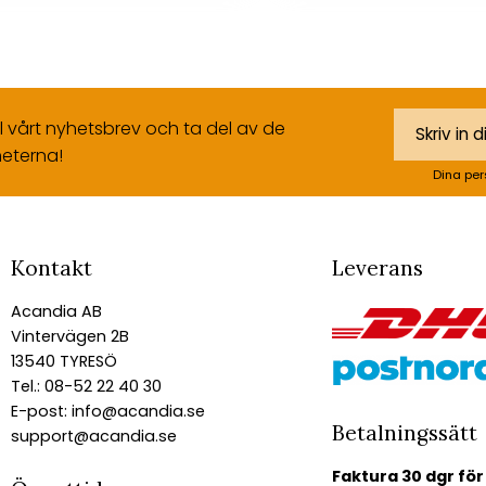
ll vårt nyhetsbrev och ta del av de
eterna!
Dina per
Kontakt
Leverans
Acandia AB
Vintervägen 2B
13540 TYRESÖ
Tel.: 08-52 22 40 30
E-post:
info@acandia.se
Betalningssätt
support@acandia.se
Faktura 30 dgr för