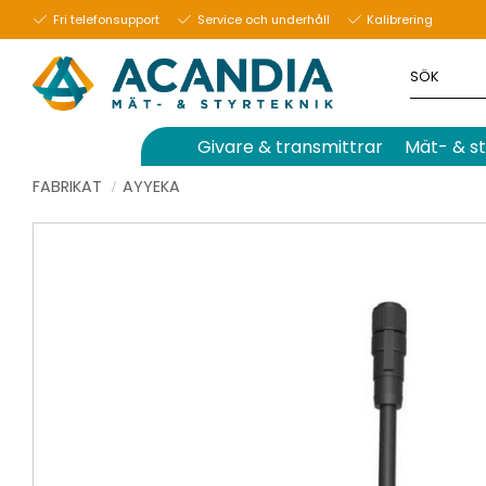
Fri telefonsupport
Service och underhåll
Kalibrering
Givare & transmittrar
Mät- & st
FABRIKAT
AYYEKA