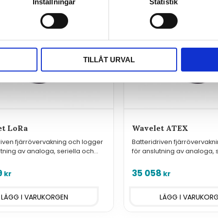
Inställningar
Statistik
TILLÅT URVAL
et LoRa
Wavelet ATEX
riven fjärrövervakning och logger
Batteridriven fjärrövervakn
utning av analoga, seriella och
för anslutning av analoga, 
 givare med standardinterface,
digitala givare med standa
N
ATEX Zone 0
9
35 058
kr
kr