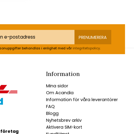
PRENUMERERA
sonuppgifter behandlas i enlighet med vår
integritetspolicy
.
Information
Mina sidor
Om Acandia
Information för våra leverantörer
FAQ
Blogg
Nyhetsbrev arkiv
Aktivera SIM-kort
 företag