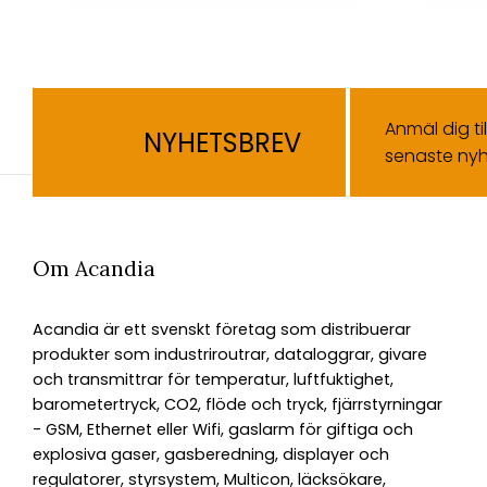
Anmäl dig ti
NYHETSBREV
senaste nyh
Om Acandia
Acandia är ett svenskt företag som distribuerar
produkter som industriroutrar, dataloggrar, givare
och transmittrar för temperatur, luftfuktighet,
barometertryck, CO2, flöde och tryck, fjärrstyrningar
- GSM, Ethernet eller Wifi, gaslarm för giftiga och
explosiva gaser, gasberedning, displayer och
regulatorer, styrsystem, Multicon, läcksökare,