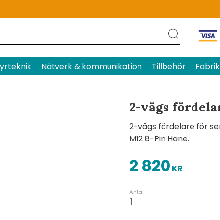
Produktens betyg
Baserat p
yrteknik
Nätverk & kommunikation
Tillbehör
Fabrik
2-vägs fördela
2-vägs fördelare för sen
M12 8-Pin Hane.
2 820
KR
Antal