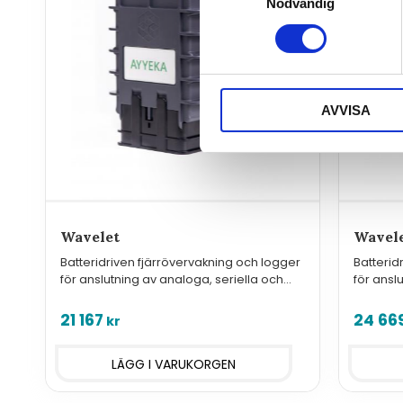
Nödvändig
AVVISA
Wavelet
Wavel
Batteridriven fjärrövervakning och logger
Batterid
för anslutning av analoga, seriella och
för ansl
digitala givare med standardinterface
digitala
LoRaWA
21 167
24 66
kr