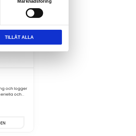
Marknadsföring
TILLÅT ALLA
ing och logger
seriella och
rdinterface,