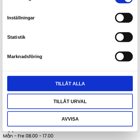
GSM, Ethernet eller Wifi, gaslarm för giftiga och explosiva
gaser, gasberedning, displayer och regulatorer,
Inställningar
styrsystem, Multicon, läcksökare, godstjockleksmätare,
vattenläckagelarm, väderstationer m.m.
Statistik
Marknadsföring
Kontakt
Acandia AB
TILLÅT ALLA
Vintervägen 2B
13540 TYRESÖ
Tel.: 08-52 22 40 30
TILLÅT URVAL
E-post:
info@acandia.se
support@acandia.se
AVVISA
Öppettider
Mån - Fre 08.00 - 17.00