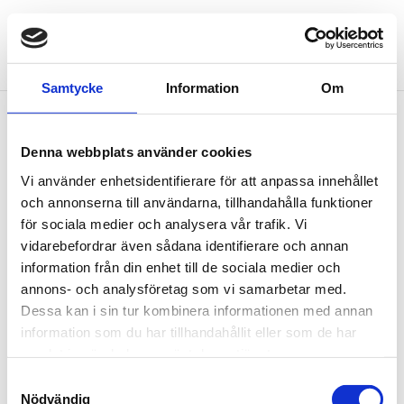
NYHETSBREV
Anmäl dig till vårt nyhetsbrev och ta del av de
Samtycke
Information
Om
senaste nyheterna!
Denna webbplats använder cookies
Vi använder enhetsidentifierare för att anpassa innehållet
PRENUMERERA
och annonserna till användarna, tillhandahålla funktioner
Dina personuppgifter behandlas i enlighet med vår
integritetspolicy
.
för sociala medier och analysera vår trafik. Vi
vidarebefordrar även sådana identifierare och annan
information från din enhet till de sociala medier och
Om Acandia
annons- och analysföretag som vi samarbetar med.
Dessa kan i sin tur kombinera informationen med annan
information som du har tillhandahållit eller som de har
Acandia är ett svenskt företag som distribuerar
samlat in när du har använt deras tjänster.
produkter som industriroutrar, dataloggrar, givare och
transmittrar för temperatur, luftfuktighet,
Samtyckesval
Nödvändig
barometertryck, CO2, flöde och tryck, fjärrstyrningar -