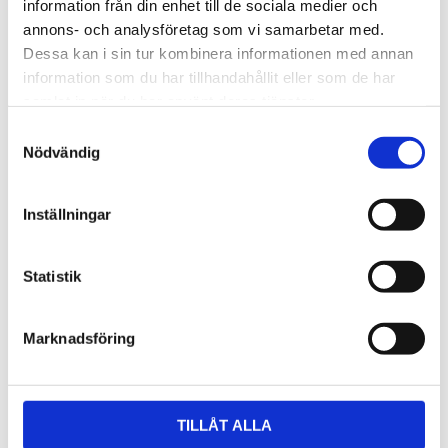
information från din enhet till de sociala medier och
annons- och analysföretag som vi samarbetar med.
Dessa kan i sin tur kombinera informationen med annan
Kontakt
information som du har tillhandahållit eller som de har
samlat in när du har använt deras tjänster.
Acandia AB
Samtyckesval
Vintervägen 2B
Nödvändig
13540 TYRESÖ
Tel.: 08-52 22 40 30
E-post:
info@acandia.se
Inställningar
support@acandia.se
Öppettider
Statistik
Mån - Fre 08.00 - 17.00
Marknadsföring
Leverans
TILLÅT ALLA