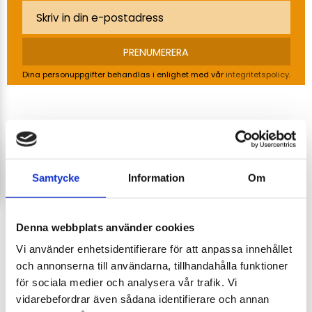
PRENUMERERA
Dina personuppgifter behandlas i enlighet med vår
integritetspolicy
.
Om Acandia
Acandia är ett svenskt företag som distribuerar
Samtycke
Information
Om
produkter som industriroutrar, dataloggrar, givare och
transmittrar för temperatur, luftfuktighet,
barometertryck, CO2, flöde och tryck, fjärrstyrningar -
Denna webbplats använder cookies
GSM, Ethernet eller Wifi, gaslarm för giftiga och explosiva
Vi använder enhetsidentifierare för att anpassa innehållet
gaser, gasberedning, displayer och regulatorer,
styrsystem, Multicon, läcksökare, godstjockleksmätare,
och annonserna till användarna, tillhandahålla funktioner
vattenläckagelarm, väderstationer m.m.
för sociala medier och analysera vår trafik. Vi
vidarebefordrar även sådana identifierare och annan