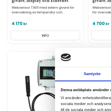
givare, display och Ethernet
givare, d
Websensor T3511 med extern givare för
Websensor 
övervakning av temperatur och
för överva
luftfuktighet via nätverk eller Internet.
luftfuktighet
4 170
4 700
kr
kr
INFO
Samtycke
Denna webbplats använder 
Vi använder enhetsidentifierar
sociala medier och analysera 
till de sociala medier och a