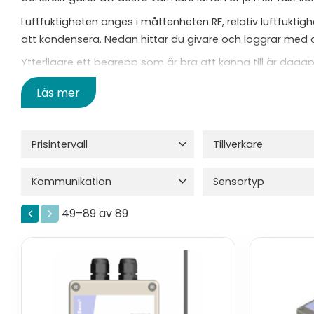
Luftfuktigheten anges i måttenheten RF, relativ luftfuktigh
att kondensera. Nedan hittar du givare och loggrar med oc
Ytterligare ett begrepp som är bra att känna till är dagg
kommer att kondensera, dvs den temperatur då RF är 100
Läs mer
Prisintervall
Tillverkare
570
7 380
Atim
3
Comet S
Kommunikation
Sensortyp
Elsys
7
Evikon
7
LoRa
7
LoRaWAN
16
1-wire
1
Visa fler
49–
89
av
89
Wi-Fi
3