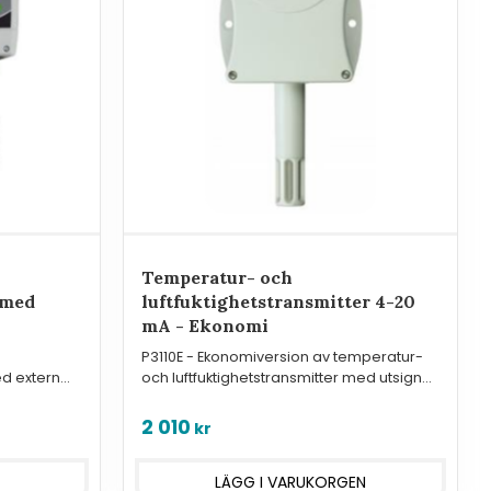
Temperatur- och
 med
luftfuktighetstransmitter 4-20
5
mA - Ekonomi
P3110E - Ekonomiversion av temperatur-
ed extern
och luftfuktighetstransmitter med utsignal
in och
4-20 mA för montering inne eller ute.
2 010
kr