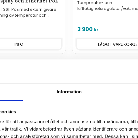
isplay och Ethernet PoE
Temperatur- och
luftfuktighetsregulator/vakt m
T3611 PoE med extern givare
reläutgångar.
kning av temperatur och
 via nätverk eller Internet.
3 900
kr
INFO
Information
cookies
e för att anpassa innehållet och annonserna till användarna, tillh
vår trafik. Vi vidarebefordrar även sådana identifierare och anna
nnons- och analysföretag som vi samarbetar med. Dessa kan i sin