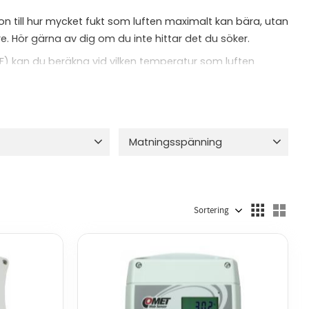
tion till hur mycket fukt som luften maximalt kan bära, utan
. Hör gärna av dig om du inte hittar det du söker.
RF) kan du beräkna vid vilken temperatur som luften
Matningsspänning
et
70
12 VDC
39
230VAC
2
ur
69
24VAC
5
24VDC
44
Välj sortering
 tryckluft
7
Visa fler
Välj