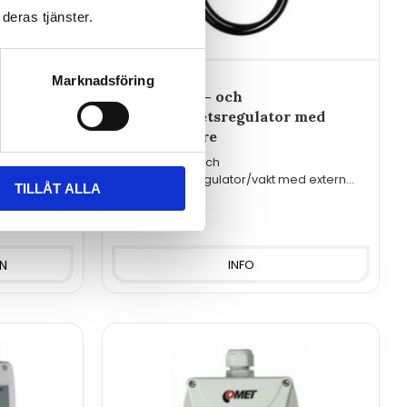
deras tjänster.
Marknadsföring
Temperatur- och
 med
luftfuktighetsregulator med
extern givare
Temperatur- och
ed
luftfuktighetsregulator/vakt med extern
TILLÅT ALLA
RS485
givare och reläutgångar.
4 100
kr
INFO