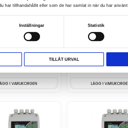
har tillhandahållit eller som de har samlat in när du har använt 
Inställningar
Statistik
ur- och
Temperatur- och
ighetsregulator med
luftfuktighetsregulator
RS485
r- och
Temperatur- och
etsregulator/vakt med
luftfuktighetsregulator/vakt m
TILLÅT URVAL
r, digitala in och
reläutgångar, digitala in och 
lutning.
Modbus.
4 880
kr