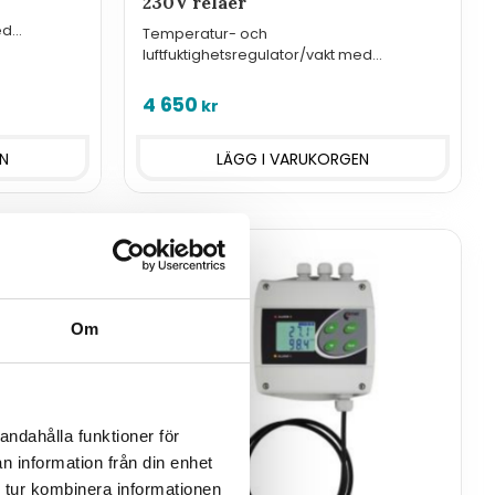
230V reläer
ed
Temperatur- och
luftfuktighetsregulator/vakt med
reläutgångar för 230VAC.
4 650
kr
Om
andahålla funktioner för
n information från din enhet
 tur kombinera informationen