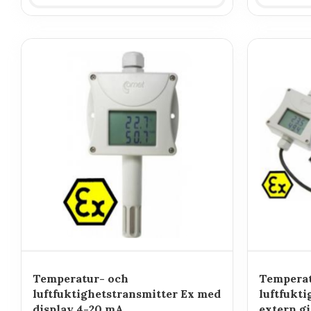
Temperatur- och
Temperat
luftfuktighetstransmitter Ex med
luftfukt
display 4-20 mA
extern gi