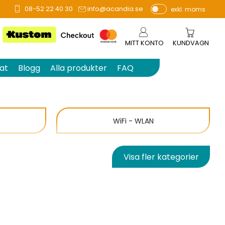
08-52 22 40 30
info@acandia.se
exkl. moms
P
ri
s
MITT KONTO
KUNDVAGN
e
r
at
Blogg
Alla produkter
FAQ
vi
s
a
s
WiFi - WLAN
Visa fler kategorier