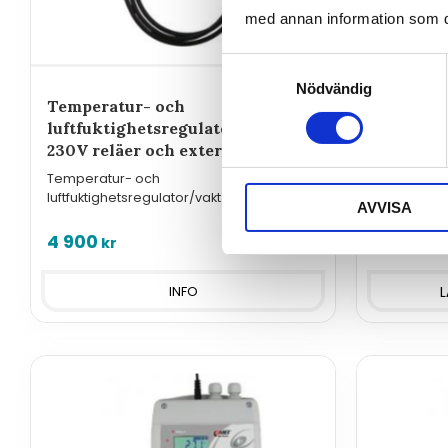
med annan information som du 
Samtyckesval
Nödvändig
Temperatur- och
Temperat
luftfuktighetsregulator med
luftfukt
230V reläer och extern givare
Ethernet
Temperatur- och
Temperatu
luftfuktighetsregulator/vakt med extern
luftfuktigh
AVVISA
givare och reläutgångar för 230VAC.
reläutgånga
nätverksans
4 900
5 260
kr
kr
INFO