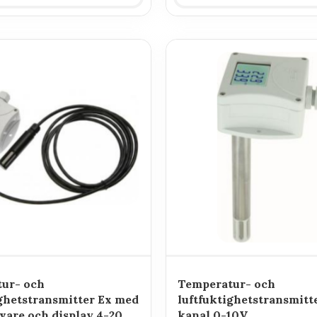
ur- och
Temperatur- och
ighetstransmitter Ex med
luftfuktighetstransmitte
vare och display 4-20
kanal 0-10V