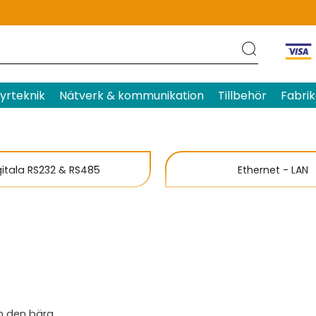
yrteknik
Nätverk & kommunikation
Tillbehör
Fabrik
gitala RS232 & RS485
Ethernet - LAN
LoRa
an den bära.