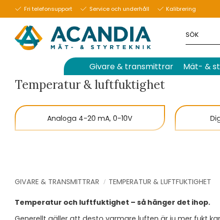
Fri telefonsupport
Service och underhåll
Kalibrering
Givare & transmittrar
Mät- & st
Temperatur & luftfuktighet
Analoga 4-20 mA, 0-10V
Di
Med reläutgångar
GIVARE & TRANSMITTRAR
TEMPERATUR & LUFTFUKTIGHET
Temperatur och luftfuktighet – så hänger det ihop.
Generellt gäller att desto varmare luften är ju mer fukt k