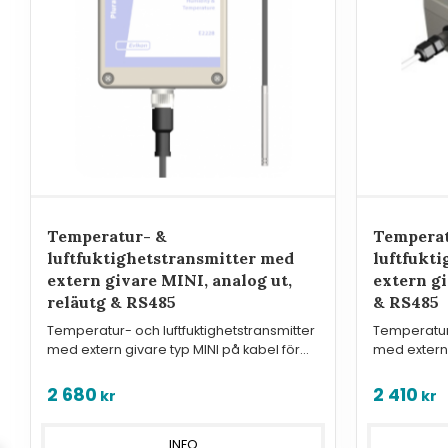
Temperatur- &
Temperat
luftfuktighetstransmitter​ med
luftfukti
extern givare MINI, analog ut,
extern gi
reläutg & RS485
& RS485
Temperatur- och luftfuktighetstransmitter
Temperatur-
med extern givare typ MINI på kabel för
med extern 
övervakning eller styrning
övervakning
2 680
2 410
kr
kr
INFO