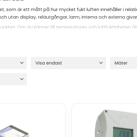
et, som är ett mått på hur mycket fukt luften innehåller i rela
h utan display, reläutgångar, larm, interna och externa givare
punkten. Om du känner till temperaturen och luftfuktigheten (
%. Läs mer om fukt och mögel under produkterna.
Visa endast
Mäter
ystem
60
Finns i lager
86
Luftfuktigh
Temperat
Daggpunkt