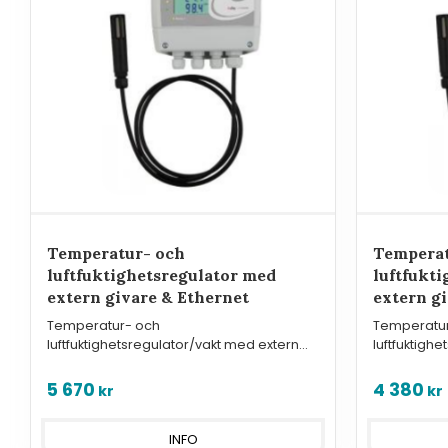
Temperatur- och
Temperat
luftfuktighetsregulator med
luftfukt
extern givare & Ethernet
extern g
Temperatur- och
Temperatu
luftfuktighetsregulator/vakt med extern
luftfuktigh
givare, reläutgångar, digitala in och
givare, rel
nätverksanslutning.
RS232.
5 670
4 380
kr
kr
INFO