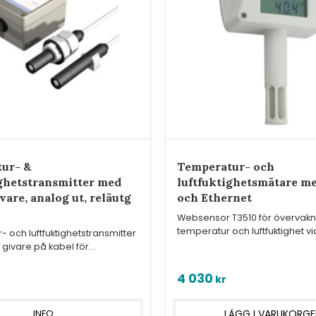
ur- &
Temperatur- och
ghetstransmitter​ med
luftfuktighetsmätare me
vare, analog ut, reläutg
och Ethernet
Websensor T3510 för övervakn
temperatur och luftfuktighet vi
 och luftfuktighetstransmitter
eller Internet.
givare på kabel för
 eller styrning
4 030
kr
INFO