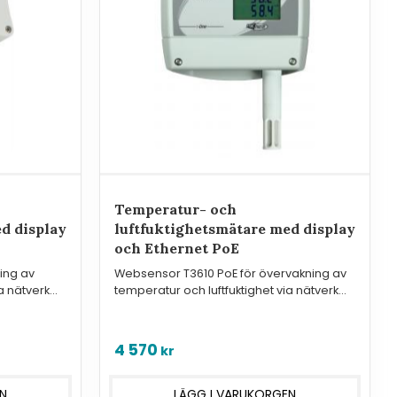
Temperatur- och
d display
luftfuktighetsmätare med display
och Ethernet PoE
ing av
Websensor T3610 PoE för övervakning av
a nätverk
temperatur och luftfuktighet via nätverk
eller Internet.
4 570
kr