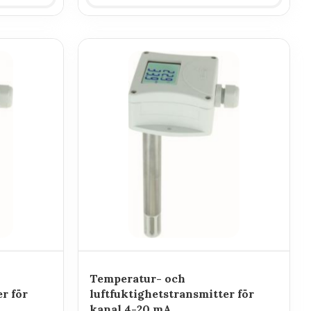
Temperatur- och
r för
luftfuktighetstransmitter för
kanal 4-20 mA