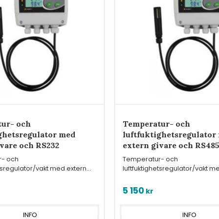
ur- och
Temperatur- och
ighetsregulator med
luftfuktighetsregulator
ivare och RS232
extern givare och RS48
r- och
Temperatur- och
etsregulator/vakt med extern
luftfuktighetsregulator/vakt m
äutgångar, digitala in och
givare, reläutgångar, digitala 
RS485 Modbus.
5 150
kr
INFO
INFO