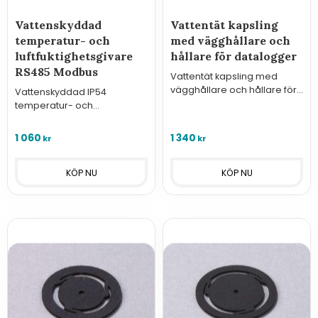
Vattenskyddad
Vattentät kapsling
temperatur- och
med vägghållare och
luftfuktighetsgivare
hållare för datalogger
RS485 Modbus
Vattentät kapsling med
vägghållare och hållare för
Vattenskyddad IP54
datalogger, ingen
temperatur- och
håltagning i locket
luftfuktighetsgivare med
RS485 Modbus RTU.
1 060
1 340
kr
kr