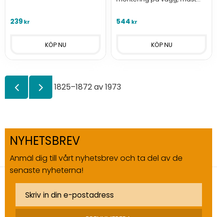
eller reling.
239
544
kr
kr
1825–
1872
av
1973
NYHETSBREV
Anmäl dig till vårt nyhetsbrev och ta del av de
senaste nyheterna!