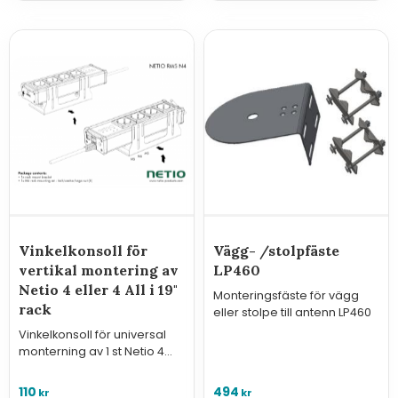
Vinkelkonsoll för
Vägg- /stolpfäste
vertikal montering av
LP460
Netio 4 eller 4 All i 19"
Monteringsfäste för vägg
rack
eller stolpe till antenn LP460
Vinkelkonsoll för universal
monterning av 1 st Netio 4
eller Netio 4 All i
apparatskåp eller rack
110
494
kr
kr