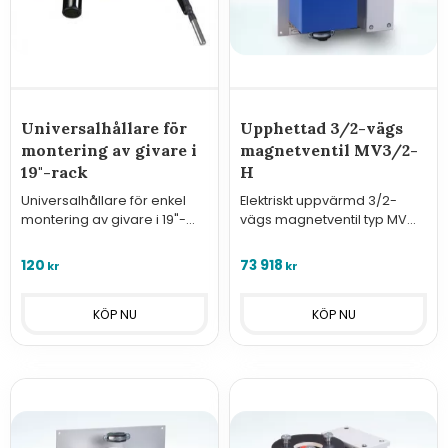
Universalhållare för
Upphettad 3/2-vägs
montering av givare i
magnetventil MV3/2-
19"-rack
H
Universalhållare för enkel
Elektriskt uppvärmd 3/2-
montering av givare i 19"-
vägs magnetventil typ MV
rack (givarna ingår ej).
3/2-H
Muttrar och brickor för
120
73 918
kr
kr
montage ingår.