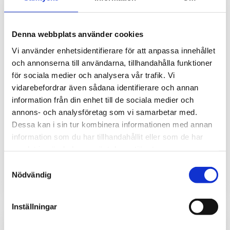
Denna webbplats använder cookies
Vi använder enhetsidentifierare för att anpassa innehållet
och annonserna till användarna, tillhandahålla funktioner
för sociala medier och analysera vår trafik. Vi
Vattenläckagedetekto
Vattenläckagelarm
vidarebefordrar även sådana identifierare och annan
r - Flood detector 1W-
med WiFi och PoE 4
information från din enhet till de sociala medier och
UNI 3m
kanaler WLD2 PoE SET
annons- och analysföretag som vi samarbetar med.
Vattenläckagedetektor
Vattenläckagelarm med WiFi
Dessa kan i sin tur kombinera informationen med annan
(vattennivå), upptäcker
och PoE för nätverk med
information som du har tillhandahållit eller som de har
elektriskt ledande vätska
inbyggd webserver som
samlat in när du har använt deras tjänster.
(punktdetektering) 3 meter
varnar även vid små
1 130
4 760
kr
kr
lång kabel.
mängder vatten och skickar
Samtyckesval
larm.
Nödvändig
Inställningar