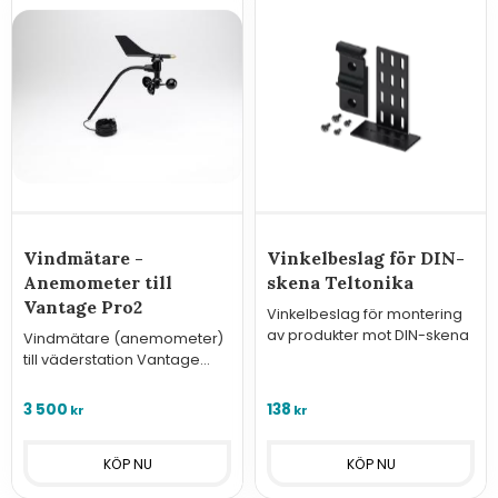
Vindmätare -
Vinkelbeslag för DIN-
Anemometer till
skena Teltonika
Vantage Pro2
Vinkelbeslag för montering
av produkter mot DIN-skena
Vindmätare (anemometer)
till väderstation Vantage
Pro2 eller för anslutning till
Davis trådlösa sensorstation
3 500
138
kr
kr
D6332OV.