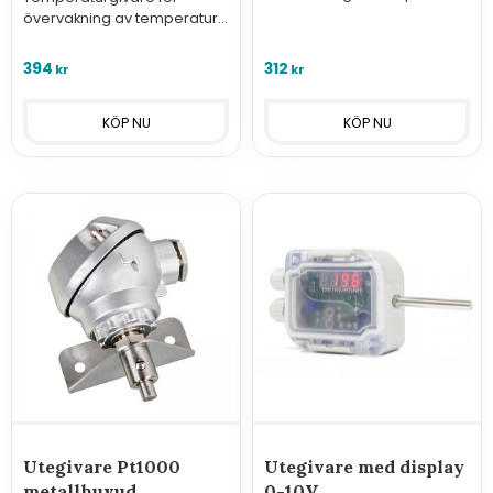
utomhus med
övervakning av temperatur
sensorelement typ Pt1000.
utomhus med
sensorelement typ Pt100 och
394
312
kr
kr
kopplingshuvud i metall.
Utegivare Pt1000
Utegivare med display
metallhuvud
0-10V