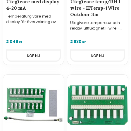
Utegivare med display
Utegivare temp/RH 1-
4-20 mA
wire - HTemp-1Wire
Outdoor 3m
Temperaturgivare med
display för övervakning av
Utegivare temperatur och
temperatur utomhus med
relativ luftfuktighet 1-wire -
analog utgång 4-20 mA.
HTemp-1Wire Outdoor 3m
2 046
2 530
kr
kr