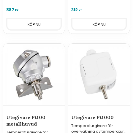
sensorelement typ Pt100.
utomhus med analog
utgång 4-20 mA. och
887
312
kr
kr
kopplingshuvud i metall.
Utegivare Pt100
Utegivare Pt1000
metallhuvud
Temperaturgivare för
övervakning av temperatur
Temperaturgivare för