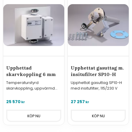
Upphettad
Upphettat gasuttag m.
skarvkoppling 6 mm
insitufilter SP10-H
Temperaturstyrd
Upphettat gasuttag SP10-H
skarvkoppling, uppvärmd
med insitufilter, 115/230 V
upp till max. +180 °C
25 570
27 257
kr
kr