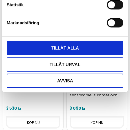
Statistik
Marknadsföring
TILLÅT ALLA
Vattenläckagelarm
Vattenläckagelarm
TILLÅT URVAL
med reläutgång HWG-
med reläutgång och
WLD Relay
summer WLD-ECHO
AVVISA
set
Vattenläckagelarm med
reläutgång som varnar även
Vattenläckagelarm med
vid små mängder vatten.
sensokable, summer och
reläutgång som varnar även
vid små mängder vatten.
3 530
3 090
kr
kr