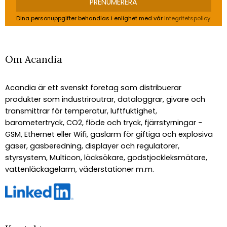
PRENUMERERA
Dina personuppgifter behandlas i enlighet med vår
integritetspolicy
.
Om Acandia
Acandia är ett svenskt företag som distribuerar
produkter som industriroutrar, dataloggrar, givare och
transmittrar för temperatur, luftfuktighet,
barometertryck, CO2, flöde och tryck, fjärrstyrningar -
GSM, Ethernet eller Wifi, gaslarm för giftiga och explosiva
gaser, gasberedning, displayer och regulatorer,
styrsystem, Multicon, läcksökare, godstjockleksmätare,
vattenläckagelarm, väderstationer m.m.