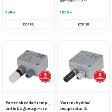
när vatten stiger upp till
temperatur- och
elektroderna.
luftfuktighetsgivare med
RS485 Modbus RTU.
566
1 550
kr
kr
Vattenskyddad temp-,
Vattenskyddad
luftfuktighetsgivare
temperatur &