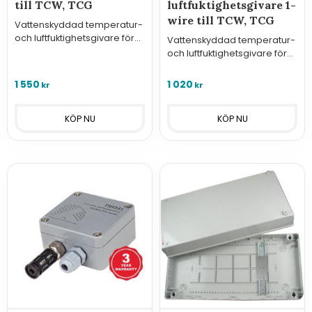
till TCW, TCG
luftfuktighetsgivare 1-
wire till TCW, TCG
Vattenskyddad temperatur-
och luftfuktighetsgivare för
Vattenskyddad temperatur-
anslutning till fjärrstyrningar
och luftfuktighetsgivare för
TCWxxx och TCGxxx från
anslutning till TCWxxx och
Teracom.
TCGxxx från Teracom samt
1 550
1 020
kr
kr
andra kompatibla
telematikenheter.