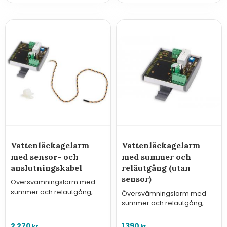
Vattenläckagelarm
Vattenläckagelarm
med sensor- och
med summer och
anslutningskabel
reläutgång (utan
sensor)
Översvämningslarm med
summer och reläutgång,
Översvämningslarm med
levereras med sensorkabel
summer och reläutgång,
och 3 m anslutningskabel.
levereras utan sensor.
2 270
1 390
kr
kr