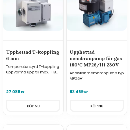
Upphettad T-koppling
Upphettad
6 mm
membranpump för gas
180°C MP26/H1 230V
Temperaturstyrd T-koppling
uppvärmd upp till max. +180
Analytisk membranpump typ
°C
MP26H1
27 086
83 459
kr
kr