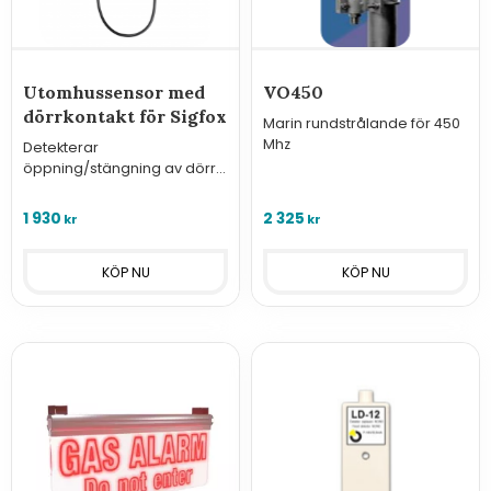
Utomhussensor med
VO450
dörrkontakt för Sigfox
Marin rundstrålande för 450
Mhz
Detekterar
öppning/stängning av dörr
från mekanisk brytare och
skickar informationen över
1 930
2 325
kr
kr
Sigfox nätverk.