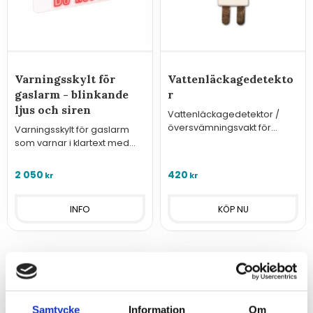
Varningsskylt för
Vattenläckagedetekto
gaslarm - blinkande
r
ljus och siren
Vattenläckagedetektor /
översvämningsvakt för
Varningsskylt för gaslarm
anslutning till
som varnar i klartext med
övervakningssystem/regulat
blinkande sken och tydlig
orer i serien Hxx3x eller GSM-
ljudsignal (92dB).
2 050
420
kr
kr
styrningar
INFO
Samtycke
Information
Om